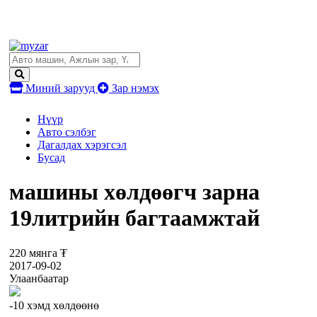
Миний зарууд
Зар нэмэх
Нүүр
Авто сэлбэг
Дагалдах хэрэгсэл
Бусад
машины хөлдөөгч зарна
19литрийн багтаамжтай
220 мянга ₮
2017-09-02
Улаанбаатар
-10 хэмд хөлдөөнө