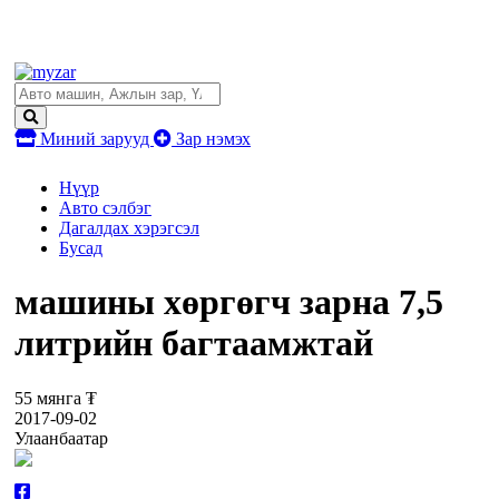
Миний зарууд
Зар нэмэх
Нүүр
Авто сэлбэг
Дагалдах хэрэгсэл
Бусад
машины хөргөгч зарна 7,5
литрийн багтаамжтай
55 мянга ₮
2017-09-02
Улаанбаатар