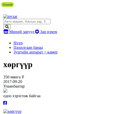
Зээлтэй
Зээлтэй
Зээлтэй
Зээлтэй
Зээлтэй
Миний зарууд
Зар нэмэх
Нүүр
Цахилгаан бараа
Зургийн аппарат + камер
хөргүүр
350 мянга ₮
2017-09-20
Улаанбаатар
одоо хэрэглэж байгаа