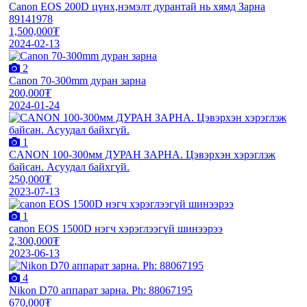
Canon EOS 200D цүнх,нэмэлт дурантай нь хямд Зарна
89141978
1,500,000₮
2024-02-13
2
Canon 70-300mm дуран зарна
200,000₮
2024-01-24
1
CANON 100-300мм ДУРАН ЗАРНА. Цэвэрхэн хэрэглэж
байсан. Асуудал байхгүй.
250,000₮
2023-07-13
1
canon EOS 1500D нэгч хэрэглээгүй шинээрээ
2,300,000₮
2023-06-13
4
Nikon D70 аппарат зарна. Ph: 88067195
670,000₮