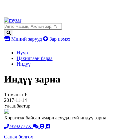
Миний зарууд
Зар нэмэх
Нүүр
Цахилгаан бараа
Индүү
Индүү зарна
15 мянга ₮
2017-11-14
Улаанбаатар
Хэрэглэж байсан ямарч асуудалгүй индүү зарна
9592777X
Санал болгох