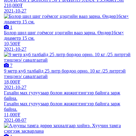
210,000₮
2021-10-27
1
Болор шил шиг гоёмсог цэцгийн вааз зарна. Өндөр16см×
диаметр 15 см.
10,500₮
2021-10-27
7
9 мeтр куб талбайд 25 литр бордоо орно. 10 кг /25 литртэй
тэнцэнэ/ савалгаатай
18,000₮
2021-10-27
Гахайн мах гулуузаар болон жижиглэнгээр байнга зарж
байна.
Гахайн мах гулуузаар болон жижиглэнгээр байнга зарж
байна.
11,000₮
2021-08-07