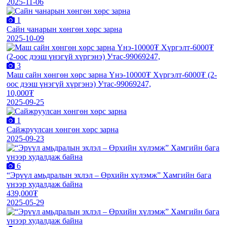
2025-11-06
1
Сайн чанарын хөнгөн хөрс зарна
2025-10-09
3
Маш сайн хөнгөн хөрс зарна Үнэ-10000₮ Хүргэлт-6000₮ (2-
оос дээш үнэгүй хүргэнэ) Утас-99069247,
10,000₮
2025-09-25
1
Сайжруулсан хөнгөн хөрс зарна
2025-09-23
6
“Эрүүл амьдралын эхлэл – Өрхийн хүлэмж” Хамгийн бага
үнээр худалдаж байна
439,000₮
2025-05-29