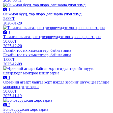
2026-06-11
1
Өнжмөл бууц, хар шоро ,элс зарна үнэн хямд
5,000₮
2026-01-29
1
Тасалгааны агаарыг цэвэршүүлдэг мөнхрөө цэцэг зарна
50,000₮
2025-12-20
Гахайн тос их хэмжээгээр, байнга авна
Гахайн тос их хэмжээгээр, байнга авна
1,000₮
2025-12-09
1
Өрөөний агаарт байгаа хорт нэгдэл зэргийг шүүж цэвэрлэдэг
мөнхрөө цэцэг зарна
50,000₮
2025-11-19
2
Боловсруулсан хөрс зарна