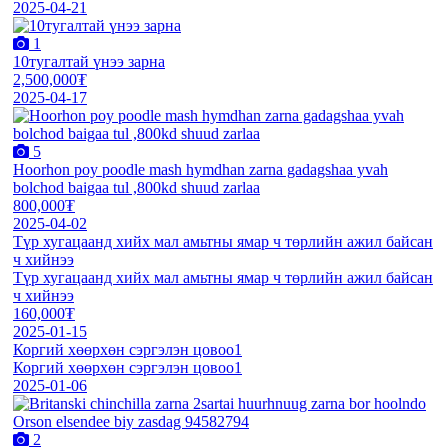
2025-04-21
1
10тугалтай үнээ зарна
2,500,000₮
2025-04-17
5
Hoorhon poy poodle mash hymdhan zarna gadagshaa yvah
bolchod baigaa tul ,800kd shuud zarlaa
800,000₮
2025-04-02
Түр хугацаанд хийх мал амьтны ямар ч төрлийн ажил байсан
ч хийнээ
Түр хугацаанд хийх мал амьтны ямар ч төрлийн ажил байсан
ч хийнээ
160,000₮
2025-01-15
Коргий хөөрхөн сэргэлэн цовоо1
Коргий хөөрхөн сэргэлэн цовоо1
2025-01-06
2