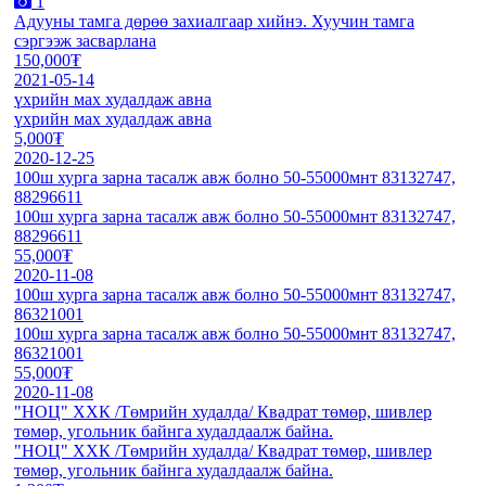
1
Адууны тамга дөрөө захиалгаар хийнэ. Хуучин тамга
сэргээж засварлана
150,000₮
2021-05-14
үхрийн мах худалдаж авна
үхрийн мах худалдаж авна
5,000₮
2020-12-25
100ш хурга зарна тасалж авж болно 50-55000мнт 83132747,
88296611
100ш хурга зарна тасалж авж болно 50-55000мнт 83132747,
88296611
55,000₮
2020-11-08
100ш хурга зарна тасалж авж болно 50-55000мнт 83132747,
86321001
100ш хурга зарна тасалж авж болно 50-55000мнт 83132747,
86321001
55,000₮
2020-11-08
"НОЦ" ХХК /Төмрийн худалда/ Квадрат төмөр, шивлер
төмөр, угольник байнга худалдаалж байна.
"НОЦ" ХХК /Төмрийн худалда/ Квадрат төмөр, шивлер
төмөр, угольник байнга худалдаалж байна.