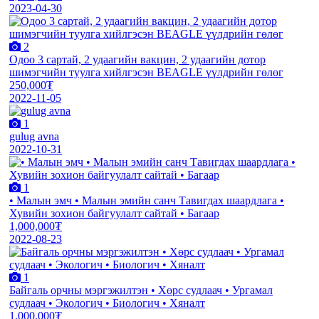
2023-04-30
2
Одоо 3 сартай, 2 удаагийн вакцин, 2 удаагийн дотор
шимэгчийн туулга хийлгэсэн BEAGLE үүлдрийн гөлөг
250,000₮
2022-11-05
1
gulug avna
2022-10-31
1
• Малын эмч • Малын эмийн санч Тавигдах шаардлага •
Хувийн зохион байгуулалт сайтай • Багаар
1,000,000₮
2022-08-23
1
Байгаль орчны мэргэжилтэн • Хөрс судлаач • Ургамал
судлаач • Экологич • Биологич • Хяналт
1,000,000₮