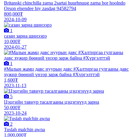
Britanski chinchilla zarna 2sartai huurhnuug zarna bor hoolndo
Orson elsendee biy zasdag 94582794
800,000₮
2024-10-09
1
сазан зарна шинээрэ
10,000₮
2024-01-27
1
#Малын жамц давс нуурын давс #Халтиргаа гулгааны давс
хужир бөөний үнээр зарж байна #Хүргэлттэй
1,600₮
2023-11-13
5
Цэцгийн тавиур тасалгааны цэцэгнүүд зарна
50,000₮
2023-10-24
2
Tuslah malchin awna
1,000,000₮