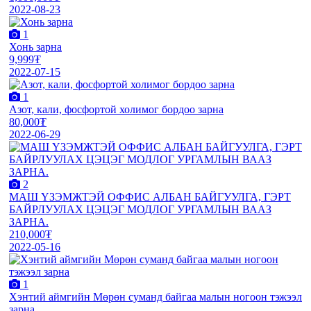
2022-08-23
1
Хонь зарна
9,999₮
2022-07-15
1
Азот, кали, фосфортой холимог бордоо зарна
80,000₮
2022-06-29
2
МАШ ҮЗЭМЖТЭЙ ОФФИС АЛБАН БАЙГУУЛГА, ГЭРТ
БАЙРЛУУЛАХ ЦЭЦЭГ МОДЛОГ УРГАМЛЫН ВААЗ
ЗАРНА.
210,000₮
2022-05-16
1
Хэнтий аймгийн Мөрөн суманд байгаа малын ногоон тэжээл
зарна