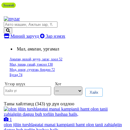
Зээлтэй
Зээлтэй
Зээлтэй
Зээлтэй
Зээлтэй
Миний зарууд
Зар нэмэх
Мал, амьтан, ургамал
Амьтан, нохой, муур, загас, хоол
52
Мал, тахиа, гахай, тэжээл
130
Мод, цэцэг, суулгац, бордоо
72
Бусад
74
Үгээр шүүх
Хот
Хайх
Таны хайлтанд (
343
) үр дүн олдлоо
1
olon jiliin turshlagatai manai kampianii hamt olon tanii zahialgiin
daguu buh torliin hashaa hails,