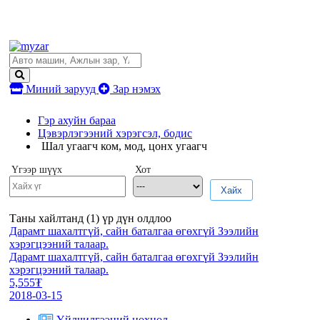
Миний зарууд
Зар нэмэх
Гэр ахуйн бараа
Цэвэрлэгээний хэрэгсэл, бодис
Шал угаагч ком, мод, цонх угаагч
Үгээр шүүх
Хот
Хайх
Таны хайлтанд (
1
) үр дүн олдлоо
Дарамт шахалтгүй, сайн баталгаа өгөхгүй Зээлийн
хэрэгцээний талаар.
Дарамт шахалтгүй, сайн баталгаа өгөхгүй Зээлийн
хэрэгцээний талаар.
5,555₮
2018-03-15
Үйлчилгээний нөхцөл