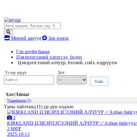
Миний зарууд
Зар нэмэх
Гэр ахуйн бараа
Цэвэрлэгээний хэрэгсэл, бодис
Цэвэрлэгээний алчуур, бээлий, сойз, нэдрүүлэг
Үгээр шүүх
Хот
Хайх
Хот/Аймаг
Улаанбаатар (1)
Таны хайлтанд (
1
) үр дүн олдлоо
1
KIRKLAND ЦЭВЭРЛЭГЭЭНИЙ АЛЧУУР ✅Албан байгууллага, 
2,000₮
2025-10-13