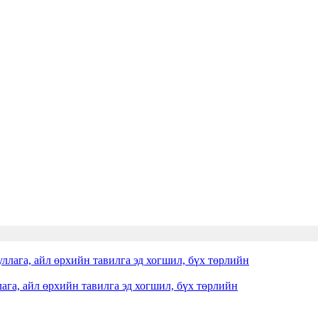
айл өрхийн тавилга эд хогшил, бүх төрлийн