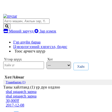
Миний зарууд
Зар нэмэх
Гэр ахуйн бараа
Цэвэрлэгээний хэрэгсэл, бодис
Тоос арчигч шүүр
Үгээр шүүх
Хот
Хайх
Хот/Аймаг
Улаанбаатар (1)
Таны хайлтанд (
1
) үр дүн олдлоо
shal ugaagch зарна
shal ugaagch зарна
30,000₮
2017-12-08