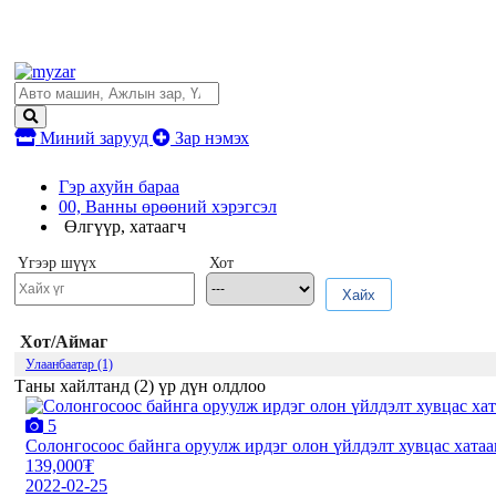
Миний зарууд
Зар нэмэх
Гэр ахуйн бараа
00, Ванны өрөөний хэрэгсэл
Өлгүүр, хатаагч
Үгээр шүүх
Хот
Хайх
Хот/Аймаг
Улаанбаатар (1)
Таны хайлтанд (
2
) үр дүн олдлоо
5
Солонгосоос байнга оруулж ирдэг олон үйлдэлт хувцас хатаа
139,000₮
2022-02-25