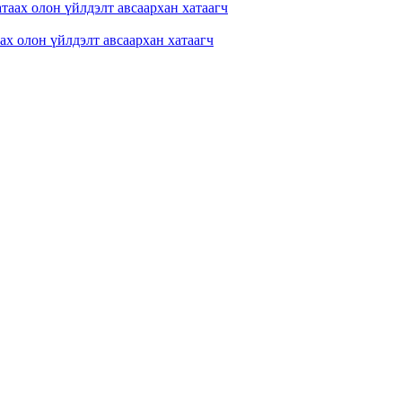
ах олон үйлдэлт авсаархан хатаагч