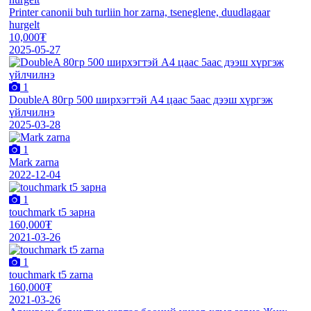
Printer canonii buh turliin hor zarna, tseneglene, duudlagaar
hurgelt
10,000₮
2025-05-27
1
DoubleA 80гр 500 ширхэгтэй А4 цаас 5аас дээш хүргэж
үйлчилнэ
2025-03-28
1
Mark zarna
2022-12-04
1
touchmark t5 зарна
160,000₮
2021-03-26
1
touchmark t5 zarna
160,000₮
2021-03-26