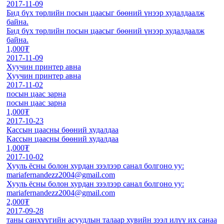
2017-11-09
Бид бүх төрлийн посын цаасыг бөөний үнээр худалдаалж
байна.
Бид бүх төрлийн посын цаасыг бөөний үнээр худалдаалж
байна.
1,000₮
2017-11-09
Хуучин принтер авна
Хуучин принтер авна
2017-11-02
посын цаас зарна
посын цаас зарна
1,000₮
2017-10-23
Кассын цаасны бөөний худалдаа
Кассын цаасны бөөний худалдаа
1,000₮
2017-10-02
Хууль ёсны болон хурдан зээлээр санал болгоно уу:
mariafernandezz2004@gmail.com
Хууль ёсны болон хурдан зээлээр санал болгоно уу:
mariafernandezz2004@gmail.com
2,000₮
2017-09-28
таны санхүүгийн асуудлын талаар хувийн зээл илүү их санаа