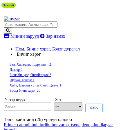
Зээлтэй
Зээлтэй
Миний зарууд
Зар нэмэх
Ном, Бичиг хэрэг, Бэлэг дурсгал
Бичиг хэрэг
Бал, Харандаа, Тодруулагч
2
Дэвтэр
0
Бичгийн цаас, Өнгийн цаас
2
Шугам, Гортик
1
Хайч, Цаасны хутга, Скоч, Цавуу
1
Бусад бичиг хэрэг
20
Үгээр шүүх
Хот
Хайх
Таны хайлтанд (
26
) үр дүн олдлоо
Printer canonii buh turliin hor zarna, tseneglene, duudlagaar
hurgelt