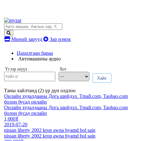
Миний зарууд
Зар нэмэх
Цахилгаан бараа
Автомашины аудио
Үгээр шүүх
Хот
Хайх
Таны хайлтанд (
2
) үр дүн олдлоо
Онлайн худалдааны Догь шийдэл. Tmall.com, Taobao.com
болон бусад онлайн
Онлайн худалдааны Догь шийдэл. Tmall.com, Taobao.com
болон бусад онлайн
1,000₮
2019-07-20
nissan liberty 2002 krop awna hyamd bol sain
nissan liberty 2002 krop awna hyamd bol sain