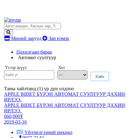
Миний зарууд
Зар нэмэх
Цахилгаан бараа
Автомат суултуур
Үгээр шүүх
Хот
Хайх
Таны хайлтанд (
1
) үр дүн олдлоо
APPLE BIDET БҮРЭН АВТОМАТ СУУЛТУУР ДАХИН
ИРЛЭЭ.
APPLE BIDET БҮРЭН АВТОМАТ СУУЛТУУР ДАХИН
ИРЛЭЭ.
660,000₮
2019-03-16
Үйлчилгээний нөхцөл
9977-7142