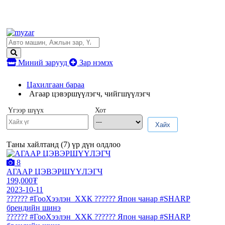
Миний зарууд
Зар нэмэх
Цахилгаан бараа
Агаар цэвэршүүлэгч, чийгшүүлэгч
Үгээр шүүх
Хот
Хайх
Таны хайлтанд (
7
) үр дүн олдлоо
8
АГААР ЦЭВЭРШҮҮЛЭГЧ
199,000₮
2023-10-11
?????? #ГооХээлэн_ХХК ?????? Япон чанар #SHARP
брендийн шинэ
?????? #ГооХээлэн_ХХК ?????? Япон чанар #SHARP