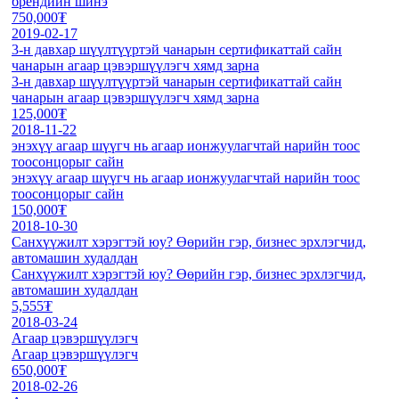
брендийн шинэ
750,000₮
2019-02-17
3-н давхар шүүлтүүртэй чанарын сертификаттай сайн
чанарын агаар цэвэршүүлэгч хямд зарна
3-н давхар шүүлтүүртэй чанарын сертификаттай сайн
чанарын агаар цэвэршүүлэгч хямд зарна
125,000₮
2018-11-22
энэхүү агаар шүүгч нь агаар ионжуулагчтай нарийн тоос
тоосонцорыг сайн
энэхүү агаар шүүгч нь агаар ионжуулагчтай нарийн тоос
тоосонцорыг сайн
150,000₮
2018-10-30
Санхүүжилт хэрэгтэй юу? Өөрийн гэр, бизнес эрхлэгчид,
автомашин худалдан
Санхүүжилт хэрэгтэй юу? Өөрийн гэр, бизнес эрхлэгчид,
автомашин худалдан
5,555₮
2018-03-24
Агаар цэвэршүүлэгч
Агаар цэвэршүүлэгч
650,000₮
2018-02-26