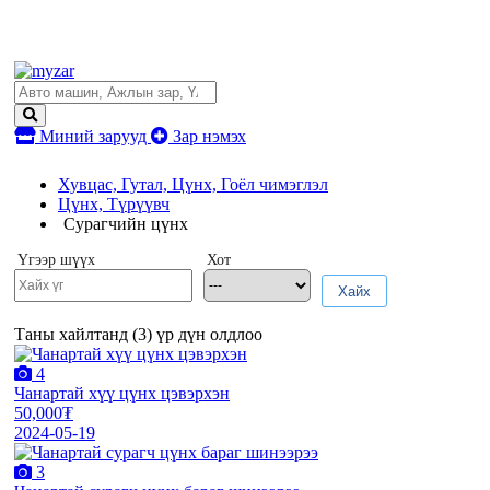
Миний зарууд
Зар нэмэх
Хувцас, Гутал, Цүнх, Гоёл чимэглэл
Цүнх, Түрүүвч
Сурагчийн цүнх
Үгээр шүүх
Хот
Хайх
Таны хайлтанд (
3
) үр дүн олдлоо
4
Чанартай хүү цүнх цэвэрхэн
50,000₮
2024-05-19
3