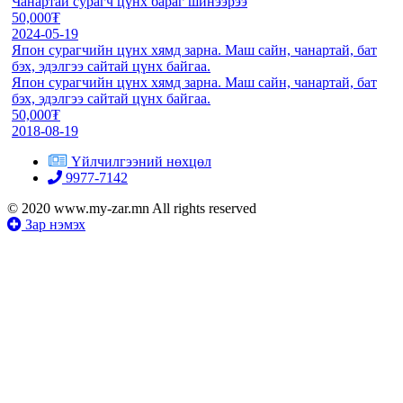
Чанартай сурагч цүнх бараг шинээрээ
50,000₮
2024-05-19
Япон сурагчийн цүнх хямд зарна. Маш сайн, чанартай, бат
бэх, эдэлгээ сайтай цүнх байгаа.
Япон сурагчийн цүнх хямд зарна. Маш сайн, чанартай, бат
бэх, эдэлгээ сайтай цүнх байгаа.
50,000₮
2018-08-19
Үйлчилгээний нөхцөл
9977-7142
© 2020 www.my-zar.mn All rights reserved
Зар нэмэх