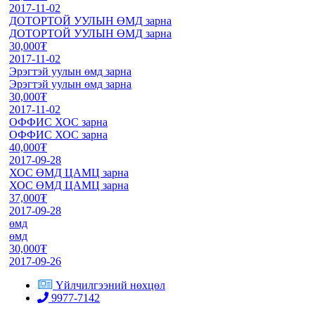
2017-11-02
ДОТОРТОЙ УУЛЫН ӨМД зарна
ДОТОРТОЙ УУЛЫН ӨМД зарна
30,000₮
2017-11-02
Эрэгтэй уулын өмд зарна
Эрэгтэй уулын өмд зарна
30,000₮
2017-11-02
ОФФИС ХОС зарна
ОФФИС ХОС зарна
40,000₮
2017-09-28
ХОС ӨМД ЦАМЦ зарна
ХОС ӨМД ЦАМЦ зарна
37,000₮
2017-09-28
өмд
өмд
30,000₮
2017-09-26
Үйлчилгээний нөхцөл
9977-7142