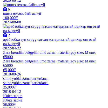
2026-06-12
6
шинэ өмсөж байгаагүй
100,000₮
2024-08-08
2
араб юбка зун сэрүү татсан материалтай цэнхэр өнгөтэй
размергүй
2022-04-22
Zara brendiin beltgeliin umd zarna. material goy size: M une:
65000
Zara brendiin beltgeliin umd zarna. material goy size: M une:
65000
65,000₮
2018-09-26
shine yubka zarna,barterdana.
shine yubka zarna,barterdana.
25,000₮
2018-04-12
Юбка зарна
Юбка зарна
50,000₮