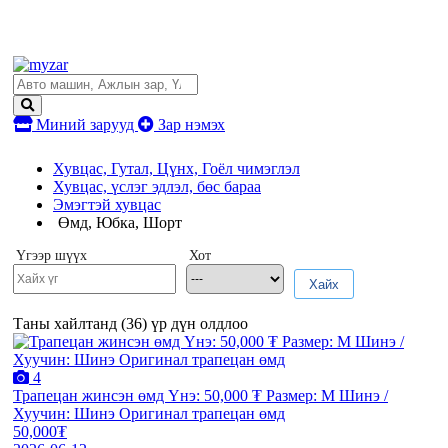
Миний зарууд
Зар нэмэх
Хувцас, Гутал, Цүнх, Гоёл чимэглэл
Хувцас, үслэг эдлэл, бөс бараа
Эмэгтэй хувцас
Өмд, Юбка, Шорт
Үгээр шүүх
Хот
Хайх
Таны хайлтанд (
36
) үр дүн олдлоо
4
Трапецан жинсэн өмд Үнэ: 50,000 ₮ Размер: M Шинэ /
Хуучин: Шинэ Оригинал трапецан өмд
50,000₮