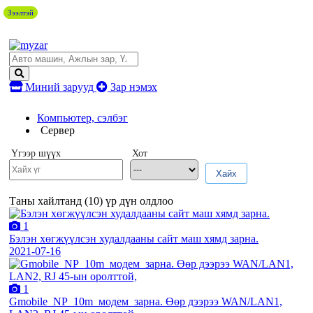
Зээлтэй
Зээлтэй
Миний зарууд
Зар нэмэх
Компьютер, сэлбэг
Сервер
Үгээр шүүх
Хот
Хайх
Таны хайлтанд (
10
) үр дүн олдлоо
1
Бэлэн хөгжүүлсэн худалдааны сайт маш хямд зарна.
2021-07-16
1
Gmobile_NP_10m_модем_зарна. Өөр дээрээ WAN/LAN1,