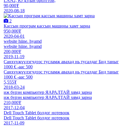
LAN2, RJ 45-ын оролттой,
90,000₮
2020-08-18
2
Кассын програм кассын машины хамт зарна
950,000₮
2020-04-01
website hiine. hyamd
website hiine. hyamd
200,000₮
2019-11-19
Санхүүжүүлэгчдээс тусламж авахад нь тусалдаг Бид таныг
1000 € -аас 500
Санхүүжүүлэгчдээс тусламж авахад нь тусалдаг Бид таныг
1000 € -аас 500
5,555₮
2018-03-24
иж бүрэн компьютер ЯАРАЛТАЙ хямд зарна
иж бүрэн компьютер ЯАРАЛТАЙ хямд зарна
210,000₮
2017-12-04
Dell Touch Tablet болдог нотевоок
Dell Touch Tablet болдог нотевоок
2017-11-09