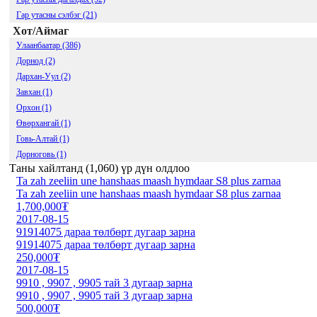
Гар утасны сэлбэг (21)
Хот/Аймаг
Улаанбаатар (386)
Дорнод (2)
Дархан-Уул (2)
Завхан (1)
Орхон (1)
Өвөрхангай (1)
Говь-Алтай (1)
Дорноговь (1)
Таны хайлтанд (
1,060
) үр дүн олдлоо
Ta zah zeeliin une hanshaas maash hymdaar S8 plus zarnaa
Ta zah zeeliin une hanshaas maash hymdaar S8 plus zarnaa
1,700,000₮
2017-08-15
91914075 дараа төлбөрт дугаар зарна
91914075 дараа төлбөрт дугаар зарна
250,000₮
2017-08-15
9910 , 9907 , 9905 тай 3 дугаар зарна
9910 , 9907 , 9905 тай 3 дугаар зарна
500,000₮