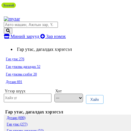
Зээлтэй
Зээлтэй
Миний зарууд
Зар нэмэх
Гар утас, дагалдах хэрэгсэл
Гар утас
276
Гар утасны дагалдах
52
Гар утасны сэлбэг
20
Дугаар
691
Үгээр шүүх
Хот
Хайх
Гар утас, дагалдах хэрэгсэл
Дугаар (690)
Гар утас (277)
Гар утасны дагалдах (52)