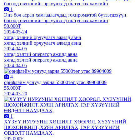
1
Энэ бол асран хамгаалагчдад тохиромжтой бүтээгдэхүүн
бөгөөд өвчтөнийг эргүүлэхэд нь туслах хамгийн
50,000₮
2024-05-24
хятад хэлний орчуулагч ажилд авна
хятад хэлний орчуулагч ажилд авна
2024-04-05
хятад хэлтэй оператор ажилд авна
хятад хэлтэй оператор ажилд авна
2024-04-05
4
орифлэйм уснууд зарна 55000төг утас 89904009
55,000₮
2024-03-20
1
ХҮЗҮҮ НУРУУНЫ ХӨШИЛТ, ХӨӨРӨЛ, ХҮЗҮҮНИЙ
ШОХОЙЖИЛТ, ХУЯН АРИЛГАХ, ГАР ХҮЗҮҮНИЙ
ӨВДӨЛТ НАМДААХ,
295,000₮