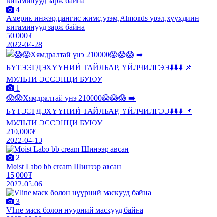
4
Америк инжэр,цангис жимс,үзэм,Almonds үрэл,хүүхдийн
витаминууд зарж байна
50,000₮
2022-04-28
1
😱😱Хямдралтай үнэ 210000😱😱😱 ➡️
БҮТЭЭГДЭХҮҮНИЙ ТАЙЛБАР, ҮЙЛЧИЛГЭЭ⬇️⬇️⬇️ 📌
МУЛЬТИ ЭССЭНЦИ БУЮУ
210,000₮
2022-04-13
2
Moist Labo bb cream Шинээр авсан
15,000₮
2022-03-06
3
Vline маск болон нүүрний маскууд байна