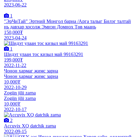
2023-06-22
1
"ЭрЧиТай" Эртний Монгол бариа /Арга талыг Билэг талтай
нь давхар хосолж Эмнэн Домнох Төв маань
150,000₮
2023-04-24
1
Шидэт улаан тос кизыл май 99163291
199,000₮
2022-11-22
Чонон хармаг жимс зарна
Чонон хармаг жимс зарна
10,000₮
2022-10-29
Zogiin jilii zarna
Zogiin jilii zarna
10,000₮
2022-10-17
2
Ассuvix XQ datchik zarna
2022-09-15