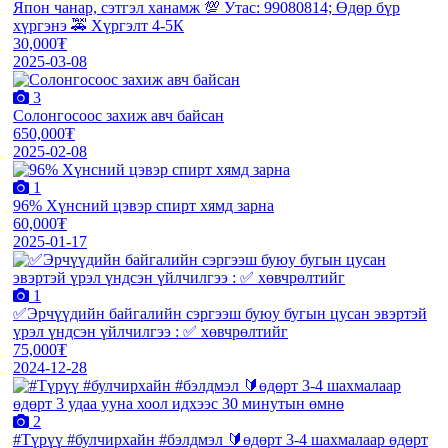
Япон чанар, сэтгэл ханамж 💯 Утас: 99080814; Өдөр бүр
хүргэнэ 🚕 Хүргэлт 4-5К
30,000₮
2025-03-08
3
Солонгосоос захиж авч байсан
650,000₮
2025-02-08
1
96% Хүнсний цэвэр спирт хямд зарна
60,000₮
2025-01-17
1
✅Эрчүүдийн байгалийн сэргээш буюу бугын цусан эвэртэй
үрэл үндсэн үйлчилгээ : ✅ хөвчрөлтийг
75,000₮
2024-12-28
2
#Түрүү #булчирхайн #бэлдмэл 🔰өдөрт 3-4 шахмалаар өдөрт