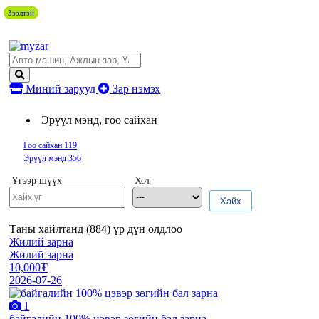
Зээлтэй
Зээлтэй
Зээлтэй
Миний зарууд
Зар нэмэх
Эрүүл мэнд, гоо сайхан
Гоо сайхан
119
Эрүүл мэнд
356
Үгээр шүүх
Хот
Хайх
Таны хайлтанд (
884
) үр дүн олдлоо
Жилий зарна
Жилий зарна
10,000₮
2026-07-26
1
байгалийн 100% цэвэр зөгийн бал зарна