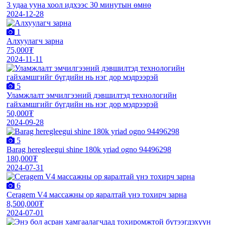
3 удаа ууна хоол идхээс 30 минутын өмнө
2024-12-28
1
Алхуулагч зарна
75,000₮
2024-11-11
5
Уламжлалт эмчилгээний дэвшилтэд технологийн
гайхамшгийг бүгдийн нь нэг дор мэдрээрэй
50,000₮
2024-09-28
5
Barag heregleegui shine 180k yriad ogno 94496298
180,000₮
2024-07-31
6
Ceragem V4 массажны ор яаралтай үнэ тохирч зарна
8,500,000₮
2024-07-01