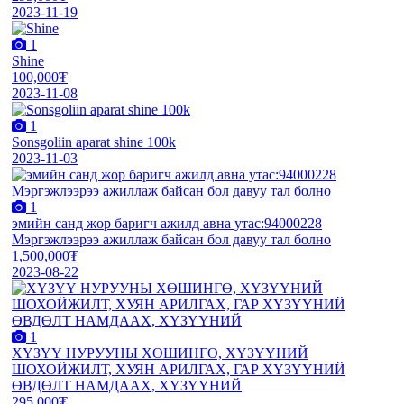
2023-11-19
1
Shine
100,000₮
2023-11-08
1
Sonsgoliin aparat shine 100k
2023-11-03
1
эмийн санд жор баригч ажилд авна утас:94000228
Мэргэжлээрээ ажиллаж байсан бол давуу тал болно
1,500,000₮
2023-08-22
1
ХҮЗҮҮ НУРУУНЫ ХӨШИНГӨ, ХҮЗҮҮНИЙ
ШОХОЙЖИЛТ, ХУЯН АРИЛГАХ, ГАР ХҮЗҮҮНИЙ
ӨВДӨЛТ НАМДААХ, ХҮЗҮҮНИЙ
295,000₮