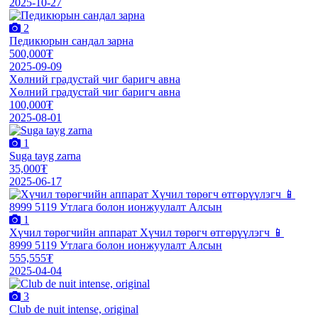
2025-10-27
2
Педикюрын сандал зарна
500,000₮
2025-09-09
Хөлний градустай чиг баригч авна
Хөлний градустай чиг баригч авна
100,000₮
2025-08-01
1
Suga tayg zarna
35,000₮
2025-06-17
1
Хүчил төрөгчийн аппарат Хүчил төрөгч өтгөрүүлэгч 📱
8999 5119 Утлага болон ионжуулалт Алсын
555,555₮
2025-04-04
3
Club de nuit intense, original