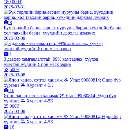
180,000₮
2025-03-31
8
Бүх төрлийн бариа,аарцаг нурууны бариа, хүүхдийн бариа,
хөл тавхайн бариа, хүүхдийн дархлаа дэмжих
2025-03-09
1
3 давхар хамгаалалттай, 99% хамгаалах, хүүхэд
эмэгтэйчүүдийн Япон маск зарна
58,500₮
2025-03-08
16
Япон чанар, сэтгэл ханамж 💯 Утас: 99080814; Өдөр бүр
хүргэнэ 🚕 Хүргэлт 4-5К
25,000₮
2025-03-08
16