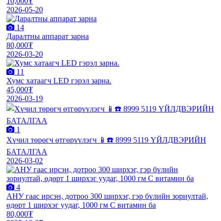
10,000₮
2026-05-20
14
Даралтны аппарат зарна
80,000₮
2026-03-20
11
Хумс хатаагч LED гэрэл зарна.
45,000₮
2026-03-19
1
Хүчил төрөгч өтгөрүүлэгч 📱☎️ 8999 5119 ҮЙЛДВЭРИЙН
БАТАЛГАА
2026-03-02
4
АНУ гаас ирсэн, дотроо 300 ширхэг, гэр бүлийн зориултай,
өдөрт 1 ширхэг уудаг, 1000 гм С витамин ба
80,000₮