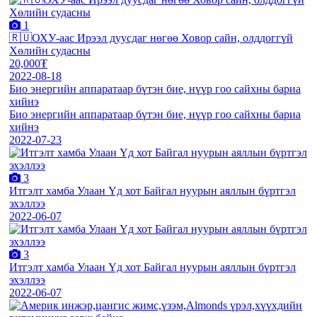
1
🇷🇺ОХУ-аас Ирээл дуусдаг нөгөө Ховор сайн, олддоггүй
Хөлийн судасны
20,000₮
2022-08-18
Био энергийн аппаратаар бүтэн бие, нүүр гоо сайхны бариа
хийнэ
Био энергийн аппаратаар бүтэн бие, нүүр гоо сайхны бариа
хийнэ
2022-07-23
3
Итгэлт хамба Улаан Үд хот Байгал нуурын аяллын бүртгэл
эхэллээ
2022-06-07
3
Итгэлт хамба Улаан Үд хот Байгал нуурын аяллын бүртгэл
эхэллээ
2022-06-07