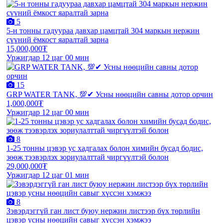
5
5-н тонны гадуураа давхар цамцтай 304 маркын нержин
сүүний ёмкост яаралтай зарна
15,000,000₮
Уржигдар 12 цаг 00 мин
15
GRP WATER TANK, 💯✔ Усны нөөцийн савны дотор орчин
1,000,000₮
Уржигдар 12 цаг 00 мин
8
1-25 тонны цэвэр ус хадгалах болон химийн бусад бодис,
зөөж тээвэрлэх зориулалттай чиргүүлтэй болон
29,000,000₮
Уржигдар 12 цаг 01 мин
8
Зэвэрдэггүй ган лист буюу нержин листээр бүх төрлийн
цэвэр усны нөөцийн савыг хүссэн хэмжээ