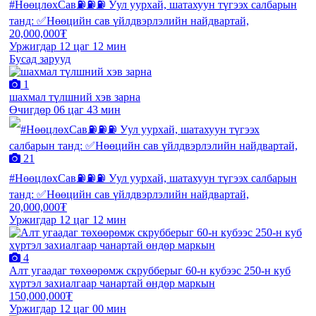
#НөөцлөхСав⛽️⛽️⛽️ Уул уурхай, шатахуун түгээх салбарын
танд: ✅Нөөцийн сав үйлдвэрлэлийн найдвартай,
20,000,000₮
Уржигдар 12 цаг 12 мин
Бусад зарууд
1
шахмал түлшний хэв зарна
Өчигдөр 06 цаг 43 мин
21
#НөөцлөхСав⛽️⛽️⛽️ Уул уурхай, шатахуун түгээх салбарын
танд: ✅Нөөцийн сав үйлдвэрлэлийн найдвартай,
20,000,000₮
Уржигдар 12 цаг 12 мин
4
Алт угаадаг төхөөрөмж скрубберыг 60-н кубээс 250-н куб
хүртэл захиалгаар чанартай өндөр маркын
150,000,000₮
Уржигдар 12 цаг 00 мин