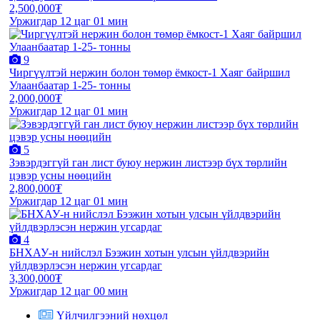
2,500,000₮
Уржигдар 12 цаг 01 мин
9
Чиргүүлтэй нержин болон төмөр ёмкост-1 Хаяг байршил
Улаанбаатар 1-25- тонны
2,000,000₮
Уржигдар 12 цаг 01 мин
5
Зэвэрдэггүй ган лист буюу нержин листээр бүх төрлийн
цэвэр усны нөөцийн
2,800,000₮
Уржигдар 12 цаг 01 мин
4
БНХАУ-н нийслэл Бээжин хотын улсын үйлдвэрийн
үйлдвэрлэсэн нержин угсардаг
3,300,000₮
Уржигдар 12 цаг 00 мин
Үйлчилгээний нөхцөл