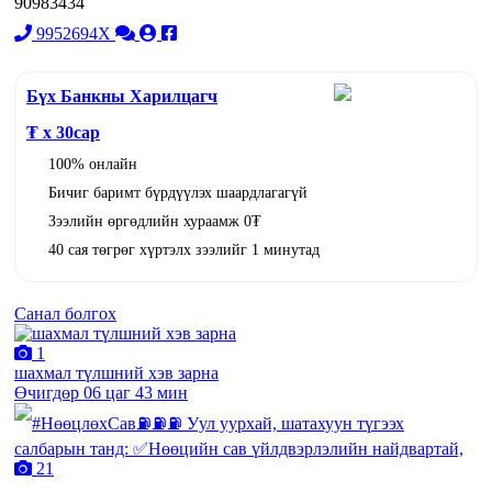
90983434
9952694X
Бүх Банкны Харилцагч
₮ x
30
сар
100% онлайн
Бичиг баримт бүрдүүлэх шаардлагагүй
Зээлийн өргөдлийн хураамж 0₮
40 сая төгрөг хүртэлх зээлийг 1 минутад
Санал болгох
1
шахмал түлшний хэв зарна
Өчигдөр 06 цаг 43 мин
21