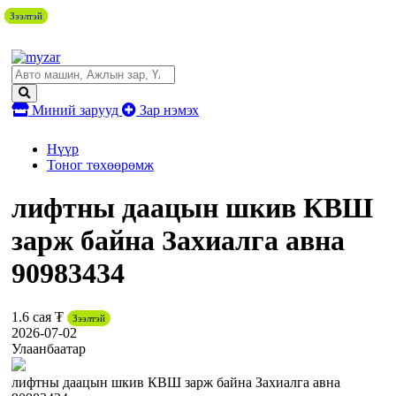
Зээлтэй
Зээлтэй
Зээлтэй
Зээлтэй
Зээлтэй
Зээлтэй
Зээлтэй
Зээлтэй
Зээлтэй
Миний зарууд
Зар нэмэх
Нүүр
Тоног төхөөрөмж
лифтны даацын шкив КВШ
зарж байна Захиалга авна
90983434
1.6 сая ₮
Зээлтэй
2026-07-02
Улаанбаатар
лифтны даацын шкив КВШ зарж байна Захиалга авна