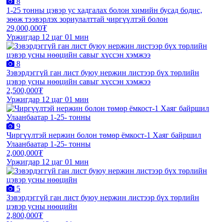
8
1-25 тонны цэвэр ус хадгалах болон химийн бусад бодис,
зөөж тээвэрлэх зориулалттай чиргүүлтэй болон
29,000,000₮
Уржигдар 12 цаг 01 мин
8
Зэвэрдэггүй ган лист буюу нержин листээр бүх төрлийн
цэвэр усны нөөцийн савыг хүссэн хэмжээ
2,500,000₮
Уржигдар 12 цаг 01 мин
9
Чиргүүлтэй нержин болон төмөр ёмкост-1 Хаяг байршил
Улаанбаатар 1-25- тонны
2,000,000₮
Уржигдар 12 цаг 01 мин
5
Зэвэрдэггүй ган лист буюу нержин листээр бүх төрлийн
цэвэр усны нөөцийн
2,800,000₮