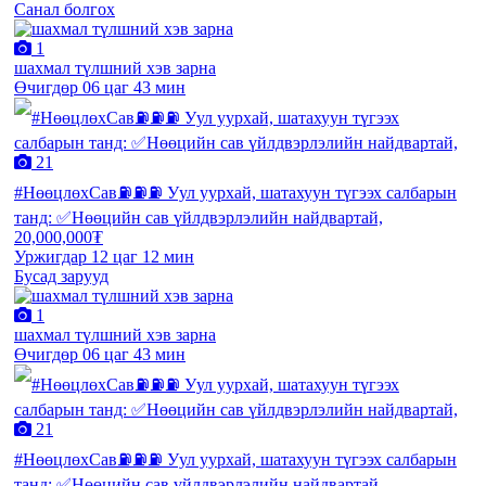
Санал болгох
1
шахмал түлшний хэв зарна
Өчигдөр 06 цаг 43 мин
21
#НөөцлөхСав⛽️⛽️⛽️ Уул уурхай, шатахуун түгээх салбарын
танд: ✅Нөөцийн сав үйлдвэрлэлийн найдвартай,
20,000,000₮
Уржигдар 12 цаг 12 мин
Бусад зарууд
1
шахмал түлшний хэв зарна
Өчигдөр 06 цаг 43 мин
21
#НөөцлөхСав⛽️⛽️⛽️ Уул уурхай, шатахуун түгээх салбарын
танд: ✅Нөөцийн сав үйлдвэрлэлийн найдвартай,