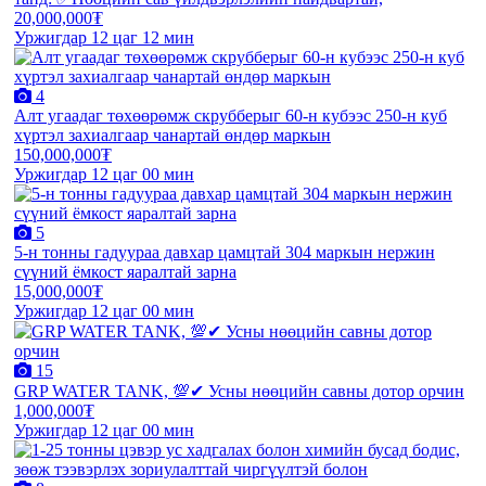
20,000,000₮
Уржигдар 12 цаг 12 мин
4
Алт угаадаг төхөөрөмж скрубберыг 60-н кубээс 250-н куб
хүртэл захиалгаар чанартай өндөр маркын
150,000,000₮
Уржигдар 12 цаг 00 мин
5
5-н тонны гадуураа давхар цамцтай 304 маркын нержин
сүүний ёмкост яаралтай зарна
15,000,000₮
Уржигдар 12 цаг 00 мин
15
GRP WATER TANK, 💯✔ Усны нөөцийн савны дотор орчин
1,000,000₮
Уржигдар 12 цаг 00 мин