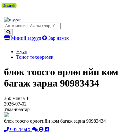
Зээлтэй
Зээлтэй
Зээлтэй
Зээлтэй
Зээлтэй
Зээлтэй
Зээлтэй
Зээлтэй
Зээлтэй
Миний зарууд
Зар нэмэх
Нүүр
Тоног төхөөрөмж
блок тоосго өрлөгийн ком
багаж зарна 90983434
360 мянга ₮
2026-07-02
Улаанбаатар
блок тоосго өрлөгийн ком багаж зарна 90983434
9952694X