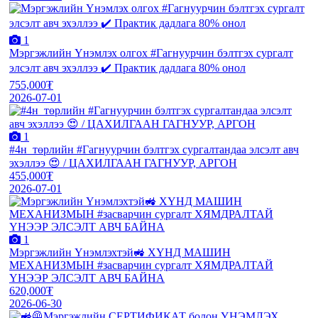
1
Мэргэжлийн Үнэмлэх олгох #Гагнуурчин бэлтгэх сургалт
элсэлт авч эхэллээ ✔️ Практик дадлага 80% онол
755,000₮
2026-07-01
1
#4н_төрлийн #Гагнуурчин бэлтгэх сургалтандаа элсэлт авч
эхэллээ 😍 / ЦАХИЛГААН ГАГНУУР, АРГОН
455,000₮
2026-07-01
1
Мэргэжлийн Үнэмлэхтэй🚜 ХҮНД МАШИН
МЕХАНИЗМЫН #засварчин сургалт ХЯМДРАЛТАЙ
ҮНЭЭР ЭЛСЭЛТ АВЧ БАЙНА
620,000₮
2026-06-30