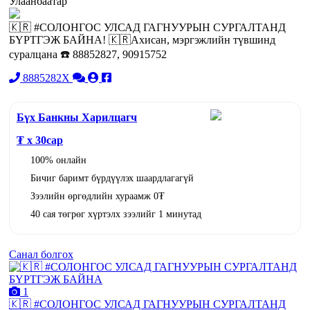
Улаанбаатар
🇰🇷 #СОЛОНГОС УЛСАД ГАГНУУРЫН СУРГАЛТАНД
БҮРТГЭЖ БАЙНА! 🇰🇷Ахисан, мэргэжлийн түвшинд
суралцана ☎️ 88852827, 90915752
8885282X
Бүх Банкны Харилцагч
₮ x
30
сар
100% онлайн
Бичиг баримт бүрдүүлэх шаардлагагүй
Зээлийн өргөдлийн хураамж 0₮
40 сая төгрөг хүртэлх зээлийг 1 минутад
Санал болгох
1
🇰🇷 #СОЛОНГОС УЛСАД ГАГНУУРЫН СУРГАЛТАНД