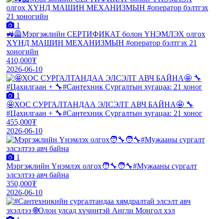
1
🚜🦺Мэргэжлийн СЕРТИФИКАТ болон ҮНЭМЛЭХ олгох
ХҮНД МАШИН МЕХАНИЗМЫН #оператор бэлтгэх 21
хоногийн
410,000₮
2026-06-10
1
🤩ХОС СУРГАЛТАНДАА ЭЛСЭЛТ АВЧ БАЙНА🤩 🔧
#Цахилгаан + 🔧#Сантехник Сургалтын хугацаа: 21 хоног
455,000₮
2026-06-10
1
Мэргэжлийн Үнэмлэх олгох🧑‍🔧🧑‍🔧#Мужааны сургалт
элсэлтээ авч байна
350,000₮
2026-06-10