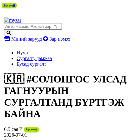
Зээлтэй
Зээлтэй
Зээлтэй
Зээлтэй
Миний зарууд
Зар нэмэх
Нүүр
Сургалт, дамжаа
Бусад сургалт
🇰🇷 #СОЛОНГОС УЛСАД
ГАГНУУРЫН
СУРГАЛТАНД БҮРТГЭЖ
БАЙНА
6.5 сая ₮
Зээлтэй
2026-07-01