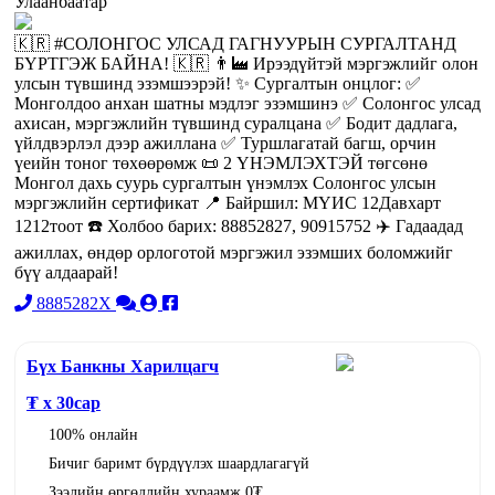
Улаанбаатар
🇰🇷 #СОЛОНГОС УЛСАД ГАГНУУРЫН СУРГАЛТАНД
БҮРТГЭЖ БАЙНА! 🇰🇷 👨‍🏭 Ирээдүйтэй мэргэжлийг олон
улсын түвшинд эзэмшээрэй! ✨ Сургалтын онцлог: ✅
Монголдоо анхан шатны мэдлэг эзэмшинэ ✅ Солонгос улсад
ахисан, мэргэжлийн түвшинд суралцана ✅ Бодит дадлага,
үйлдвэрлэл дээр ажиллана ✅ Туршлагатай багш, орчин
үеийн тоног төхөөрөмж 📜 2 ҮНЭМЛЭХТЭЙ төгсөнө
Монгол дахь суурь сургалтын үнэмлэх Солонгос улсын
мэргэжлийн сертификат 📍 Байршил: МҮИС 12Давхарт
1212тоот ☎️ Холбоо барих: 88852827, 90915752 ✈️ Гадаадад
ажиллах, өндөр орлоготой мэргэжил эзэмших боломжийг
бүү алдаарай!
8885282X
Бүх Банкны Харилцагч
₮ x
30
сар
100% онлайн
Бичиг баримт бүрдүүлэх шаардлагагүй
Зээлийн өргөдлийн хураамж 0₮