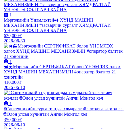
1
Мэргэжлийн Үнэмлэхтэй🚜 ХҮНД МАШИН
МЕХАНИЗМЫН #засварчин сургалт ХЯМДРАЛТАЙ
ҮНЭЭР ЭЛСЭЛТ АВЧ БАЙНА
620,000₮
2026-06-30
1
🚜🦺Мэргэжлийн СЕРТИФИКАТ болон ҮНЭМЛЭХ олгох
ХҮНД МАШИН МЕХАНИЗМЫН #оператор бэлтгэх 21
хоногийн
410,000₮
2026-06-10
1
#Сантехникийн сургалтандаа хямдралтай элсэлт авч эхэллээ
🌐Олон улсад хүчинтэй Англи Монгол хэл
350,000₮
2026-06-10