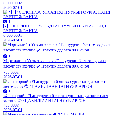
6,500,000₮
2026-07-01
1
🇰🇷 #СОЛОНГОС УЛСАД ГАГНУУРЫН СУРГАЛТАНД
БҮРТГЭЖ БАЙНА
6,500,000₮
2026-07-01
1
Мэргэжлийн Үнэмлэх олгох #Гагнуурчин бэлтгэх сургалт
элсэлт авч эхэллээ ✔️ Практик дадлага 80% онол
755,000₮
2026-07-01
1
#4н_төрлийн #Гагнуурчин бэлтгэх сургалтандаа элсэлт авч
эхэллээ 😍 / ЦАХИЛГААН ГАГНУУР, АРГОН
455,000₮
2026-07-01