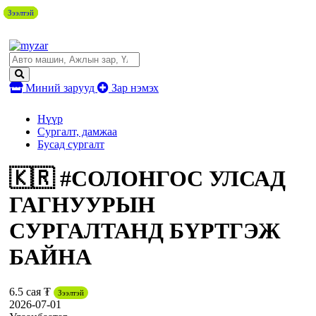
Зээлтэй
Зээлтэй
Зээлтэй
Зээлтэй
Миний зарууд
Зар нэмэх
Нүүр
Сургалт, дамжаа
Бусад сургалт
🇰🇷 #СОЛОНГОС УЛСАД
ГАГНУУРЫН
СУРГАЛТАНД БҮРТГЭЖ
БАЙНА
6.5 сая ₮
Зээлтэй
2026-07-01