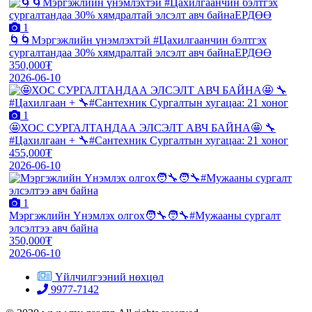
1
🌀🌀Мэргэжлийн үнэмлэхтэй #Цахилгаанчин бэлтгэх
сургалтандаа 30% хямдралтай элсэлт авч байнаЕРДӨӨ
350,000₮
2026-06-10
1
🤩ХОС СУРГАЛТАНДАА ЭЛСЭЛТ АВЧ БАЙНА🤩 🔧
#Цахилгаан + 🔧#Сантехник Сургалтын хугацаа: 21 хоног
455,000₮
2026-06-10
1
Мэргэжлийн Үнэмлэх олгох🧑‍🔧🧑‍🔧#Мужааны сургалт
элсэлтээ авч байна
350,000₮
2026-06-10
Үйлчилгээний нөхцөл
9977-7142