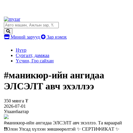
Миний зарууд
Зар нэмэх
Нүүр
Сургалт, дамжаа
Үсчин, Гоо сайхан
#маникюр-ийн ангидаа
ЭЛСЭЛТ авч эхэллээ
350 мянга ₮
2026-07-01
Улаанбаатар
#маникюр-ийн ангидаа ЭЛСЭЛТ авч эхэллээ. Та яараарай
❗️❗️Олон Улсад хүлээн зөвшөөрөлтэй ✨ СЕРТИФИКАТ ✨