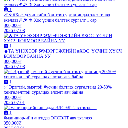
1
🎉🎉#Хос_үсчингийн бэлтгэх сургалтандаа элсэлт авч
эхэллээ🎉🎉 ⚜️ Хос үсчин бэлтгэх сургалт 1 сар
300,000₮
2026-07-08
1
🔥ТА ҮНЭХЭЭР 💯МЭРГЭЖЛИЙН #ХОС_ҮСЧИН ХҮСЧ
БОЛМООР БАЙНА УУ
300,000₮
2026-07-08
1
✅ Эрэгтэй, эмэгтэй #үсчин бэлтгэх сургалтанд 20-50%
хөнгөлөлттэй суралцах элсэлт авч байна
300,000₮
2026-07-01
1
#маникюр-ийн ангидаа ЭЛСЭЛТ авч эхэллээ
350,000₮