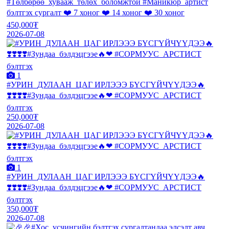
#Төлбөрөө_хувааж_төлөх_боломжтой #Маникюр_артист
бэлтгэх сургалт ❤️ 7 хоног ❤️ 14 хоног ❤️ 30 хоног
450,000₮
2026-07-08
1
#УРИН_ДУЛААН_ЦАГ ИРЛЭЭЭ БҮСГҮЙЧҮҮДЭЭ🔥
❣️❣️❣️❣️#Зундаа_бэлдэцгээе🔥❤ #СОРМУУС_АРСТИСТ
бэлтгэх
250,000₮
2026-07-08
1
#УРИН_ДУЛААН_ЦАГ ИРЛЭЭЭ БҮСГҮЙЧҮҮДЭЭ🔥
❣️❣️❣️❣️#Зундаа_бэлдэцгээе🔥❤ #СОРМУУС_АРСТИСТ
бэлтгэх
350,000₮
2026-07-08