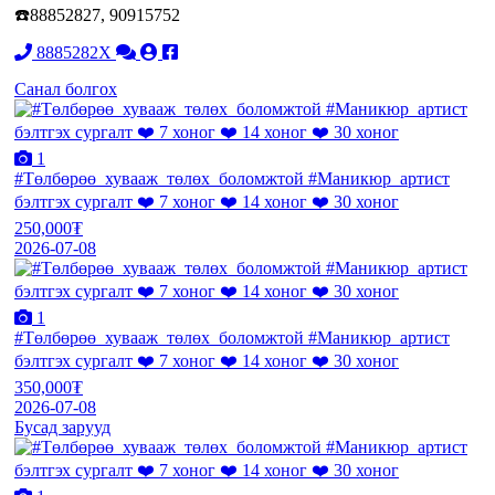
☎️88852827, 90915752
8885282X
Санал болгох
1
#Төлбөрөө_хувааж_төлөх_боломжтой #Маникюр_артист
бэлтгэх сургалт ❤️ 7 хоног ❤️ 14 хоног ❤️ 30 хоног
250,000₮
2026-07-08
1
#Төлбөрөө_хувааж_төлөх_боломжтой #Маникюр_артист
бэлтгэх сургалт ❤️ 7 хоног ❤️ 14 хоног ❤️ 30 хоног
350,000₮
2026-07-08
Бусад зарууд