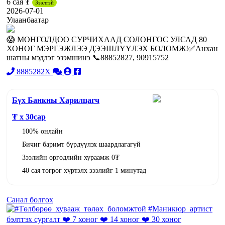
6 сая ₮
Зээлтэй
2026-07-01
Улаанбаатар
😱 МОНГОЛДОО СУРЧИХААД СОЛОНГОС УЛСАД 80
ХОНОГ МЭРГЭЖЛЭЭ ДЭЭШЛҮҮЛЭХ БОЛОМЖ!✅Анхан
шатны мэдлэг эзэмшинэ 📞88852827, 90915752
8885282X
Бүх Банкны Харилцагч
₮ x
30
сар
100% онлайн
Бичиг баримт бүрдүүлэх шаардлагагүй
Зээлийн өргөдлийн хураамж 0₮
40 сая төгрөг хүртэлх зээлийг 1 минутад
Санал болгох