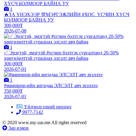
1
🔥ТА ҮНЭХЭЭР 💯МЭРГЭЖЛИЙН #ХОС_ҮСЧИН ХҮСЧ
БОЛМООР БАЙНА УУ
300,000₮
2026-07-08
1
✅ Эрэгтэй, эмэгтэй #үсчин бэлтгэх сургалтанд 20-50%
хөнгөлөлттэй суралцах элсэлт авч байна
300,000₮
2026-07-01
1
#маникюр-ийн ангидаа ЭЛСЭЛТ авч эхэллээ
350,000₮
2026-07-01
Үйлчилгээний нөхцөл
9977-7142
© 2020 www.my-zar.mn All rights reserved
Зар нэмэх