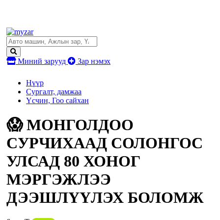
Миний зарууд
Зар нэмэх
Нүүр
Сургалт, дамжаа
Үсчин, Гоо сайхан
😱 МОНГОЛДОО
СУРЧИХААД СОЛОНГОС
УЛСАД 80 ХОНОГ
МЭРГЭЖЛЭЭ
ДЭЭШЛҮҮЛЭХ БОЛОМЖ