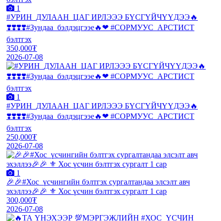
1
#УРИН_ДУЛААН_ЦАГ ИРЛЭЭЭ БҮСГҮЙЧҮҮДЭЭ🔥
❣️❣️❣️❣️#Зундаа_бэлдэцгээе🔥❤ #СОРМУУС_АРСТИСТ
бэлтгэх
350,000₮
2026-07-08
1
#УРИН_ДУЛААН_ЦАГ ИРЛЭЭЭ БҮСГҮЙЧҮҮДЭЭ🔥
❣️❣️❣️❣️#Зундаа_бэлдэцгээе🔥❤ #СОРМУУС_АРСТИСТ
бэлтгэх
250,000₮
2026-07-08
1
🎉🎉#Хос_үсчингийн бэлтгэх сургалтандаа элсэлт авч
эхэллээ🎉🎉 ⚜️ Хос үсчин бэлтгэх сургалт 1 сар
300,000₮
2026-07-08