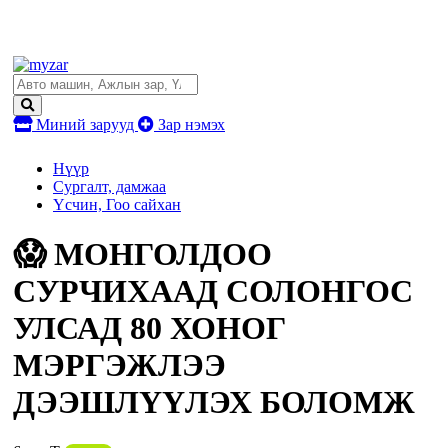
Миний зарууд
Зар нэмэх
Нүүр
Сургалт, дамжаа
Үсчин, Гоо сайхан
😱 МОНГОЛДОО
СУРЧИХААД СОЛОНГОС
УЛСАД 80 ХОНОГ
МЭРГЭЖЛЭЭ
ДЭЭШЛҮҮЛЭХ БОЛОМЖ