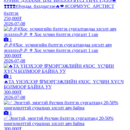
#УРИН_ДУЛААН_ЦАГ ИРЛЭЭЭ БҮСГҮЙЧҮҮДЭЭ🔥
❣️❣️❣️❣️#Зундаа_бэлдэцгээе🔥❤ #СОРМУУС_АРСТИСТ
бэлтгэх
250,000₮
2026-07-08
1
🎉🎉#Хос_үсчингийн бэлтгэх сургалтандаа элсэлт авч
эхэллээ🎉🎉 ⚜️ Хос үсчин бэлтгэх сургалт 1 сар
300,000₮
2026-07-08
1
🔥ТА ҮНЭХЭЭР 💯МЭРГЭЖЛИЙН #ХОС_ҮСЧИН ХҮСЧ
БОЛМООР БАЙНА УУ
300,000₮
2026-07-08
1
✅ Эрэгтэй, эмэгтэй #үсчин бэлтгэх сургалтанд 20-50%
хөнгөлөлттэй суралцах элсэлт авч байна
300,000₮