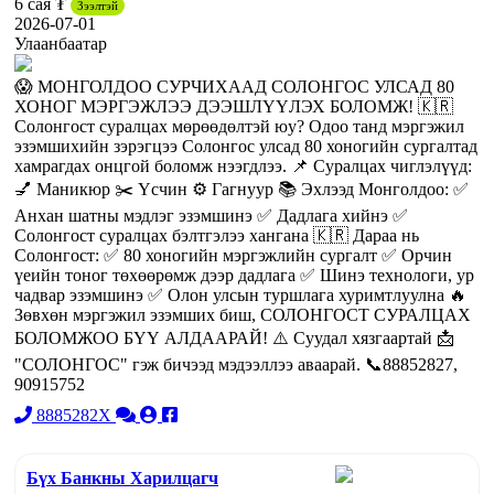
6 сая ₮
Зээлтэй
2026-07-01
Улаанбаатар
😱 МОНГОЛДОО СУРЧИХААД СОЛОНГОС УЛСАД 80
ХОНОГ МЭРГЭЖЛЭЭ ДЭЭШЛҮҮЛЭХ БОЛОМЖ! 🇰🇷
Солонгост суралцах мөрөөдөлтэй юу? Одоо танд мэргэжил
эзэмшихийн зэрэгцээ Солонгос улсад 80 хоногийн сургалтад
хамрагдах онцгой боломж нээгдлээ. 📌 Суралцах чиглэлүүд:
💅 Маникюр ✂️ Үсчин ⚙️ Гагнуур 📚 Эхлээд Монголдоо: ✅
Анхан шатны мэдлэг эзэмшинэ ✅ Дадлага хийнэ ✅
Солонгост суралцах бэлтгэлээ хангана 🇰🇷 Дараа нь
Солонгост: ✅ 80 хоногийн мэргэжлийн сургалт ✅ Орчин
үеийн тоног төхөөрөмж дээр дадлага ✅ Шинэ технологи, ур
чадвар эзэмшинэ ✅ Олон улсын туршлага хуримтлуулна 🔥
Зөвхөн мэргэжил эзэмших биш, СОЛОНГОСТ СУРАЛЦАХ
БОЛОМЖОО БҮҮ АЛДААРАЙ! ⚠️ Суудал хязгаартай 📩
"СОЛОНГОС" гэж бичээд мэдээллээ аваарай. 📞88852827,
90915752
8885282X
Бүх Банкны Харилцагч