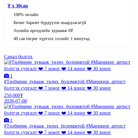
₮ x
30
сар
100% онлайн
Бичиг баримт бүрдүүлэх шаардлагагүй
Зээлийн өргөдлийн хураамж 0₮
40 сая төгрөг хүртэлх зээлийг 1 минутад
Санал болгох
1
#Төлбөрөө_хувааж_төлөх_боломжтой #Маникюр_артист
бэлтгэх сургалт ❤️ 7 хоног ❤️ 14 хоног ❤️ 30 хоног
250,000₮
2026-07-08
1
#Төлбөрөө_хувааж_төлөх_боломжтой #Маникюр_артист
бэлтгэх сургалт ❤️ 7 хоног ❤️ 14 хоног ❤️ 30 хоног