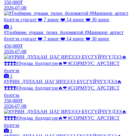
350,000₮
2026-07-08
1
#Төлбөрөө_хувааж_төлөх_боломжтой #Маникюр_артист
бэлтгэх сургалт ❤️ 7 хоног ❤️ 14 хоног ❤️ 30 хоног
450,000₮
2026-07-08
1
#УРИН_ДУЛААН_ЦАГ ИРЛЭЭЭ БҮСГҮЙЧҮҮДЭЭ🔥
❣️❣️❣️❣️#Зундаа_бэлдэцгээе🔥❤ #СОРМУУС_АРСТИСТ
бэлтгэх
350,000₮
2026-07-08
1