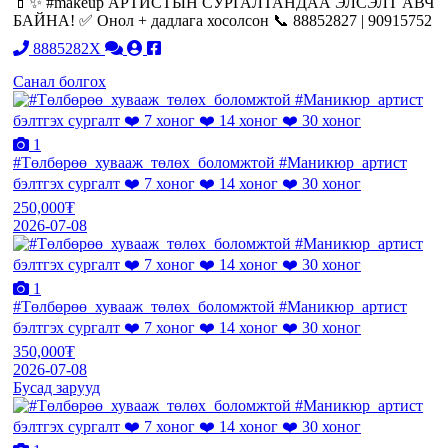
💄✨ #makeup АРТИСТЫН СУРГАЛТАНДАА ЭЛСЭЛТ АВЧ
БАЙНА! ✅ Онол + дадлага хосолсон 📞 88852827 | 90915752
8885282X
Санал болгох
1
#Төлбөрөө_хувааж_төлөх_боломжтой #Маникюр_артист
бэлтгэх сургалт ❤️ 7 хоног ❤️ 14 хоног ❤️ 30 хоног
250,000₮
2026-07-08
1
#Төлбөрөө_хувааж_төлөх_боломжтой #Маникюр_артист
бэлтгэх сургалт ❤️ 7 хоног ❤️ 14 хоног ❤️ 30 хоног
350,000₮
2026-07-08
Бусад зарууд