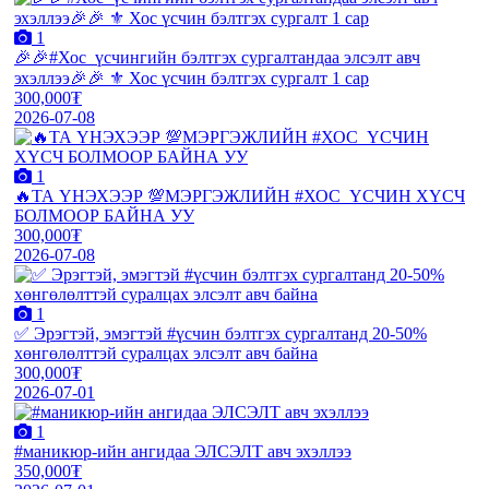
1
🎉🎉#Хос_үсчингийн бэлтгэх сургалтандаа элсэлт авч
эхэллээ🎉🎉 ⚜️ Хос үсчин бэлтгэх сургалт 1 сар
300,000₮
2026-07-08
1
🔥ТА ҮНЭХЭЭР 💯МЭРГЭЖЛИЙН #ХОС_ҮСЧИН ХҮСЧ
БОЛМООР БАЙНА УУ
300,000₮
2026-07-08
1
✅ Эрэгтэй, эмэгтэй #үсчин бэлтгэх сургалтанд 20-50%
хөнгөлөлттэй суралцах элсэлт авч байна
300,000₮
2026-07-01
1
#маникюр-ийн ангидаа ЭЛСЭЛТ авч эхэллээ
350,000₮