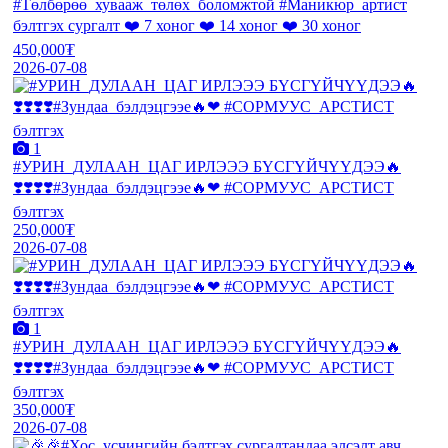
#Төлбөрөө_хувааж_төлөх_боломжтой #Маникюр_артист
бэлтгэх сургалт ❤️ 7 хоног ❤️ 14 хоног ❤️ 30 хоног
450,000₮
2026-07-08
1
#УРИН_ДУЛААН_ЦАГ ИРЛЭЭЭ БҮСГҮЙЧҮҮДЭЭ🔥
❣️❣️❣️❣️#Зундаа_бэлдэцгээе🔥❤ #СОРМУУС_АРСТИСТ
бэлтгэх
250,000₮
2026-07-08
1
#УРИН_ДУЛААН_ЦАГ ИРЛЭЭЭ БҮСГҮЙЧҮҮДЭЭ🔥
❣️❣️❣️❣️#Зундаа_бэлдэцгээе🔥❤ #СОРМУУС_АРСТИСТ
бэлтгэх
350,000₮
2026-07-08