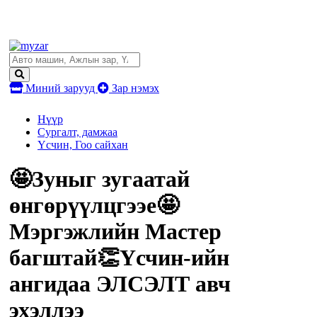
Миний зарууд
Зар нэмэх
Нүүр
Сургалт, дамжаа
Үсчин, Гоо сайхан
🤩Зуныг зугаатай
өнгөрүүлцгээе🤩
Мэргэжлийн Мастер
багштай👏Үсчин-ийн
ангидаа ЭЛСЭЛТ авч
эхэллээ