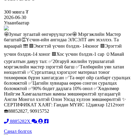
300 мянга ₮
2026-06-30
Улаанбаатар
🤩Зуныг зугаатай өнгөрүүлцгээе🤩 Мэргэжлийн Мастер
багштай👏Үсчин-ийн ангидаа ЭЛСЭЛТ авч эхэллээ. Та
яараарай ❗️❗️❗️ 🟩Эмэгтэй үсчин бэлдэх- 14хоног 🟩Эрэгтэй
үсчин бэлдэх-14 хоног 🟩Хос үсчин бэлдэх-1 сар ☺️Манай
сургалтын давуу тал: ✅20гаруй жилийн туршлагатай
мэргэжлийн мастер зэрэгтэй багш ✅Төлбөрийн уян хатан
нөхцөлтэй ✅Сургалтанд хэрэгцээт материал тоног
төхөөрөмж бүрэн хангагдсан ✅Та өөрт ойр салбарт суралцах
боломжтой ✅Цагийн хувиараа өөрөө сонгон суралцах
боломжтой ✅90% бодит дадлага 10% онол ✅Хөдөлмөр
Нийгэм Хамгаалалтын яамны зөвшөөрөлтэй хугацаагүй
Англи Монгол хэлтэй Олон Улсад хүлээн зөвшөөрөлтэй ✨
СЕРТИФИКАТ ХАЯГ: Гандан МҮИС 12давхар 1212тоот
☎️88852827, 90915752
8885282X
Санал болгох