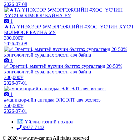
2026-07-08
1
🔥ТА ҮНЭХЭЭР 💯МЭРГЭЖЛИЙН #ХОС_ҮСЧИН ХҮСЧ
БОЛМООР БАЙНА УУ
300,000₮
2026-07-08
1
✅ Эрэгтэй, эмэгтэй #үсчин бэлтгэх сургалтанд 20-50%
хөнгөлөлттэй суралцах элсэлт авч байна
300,000₮
2026-07-01
1
#маникюр-ийн ангидаа ЭЛСЭЛТ авч эхэллээ
350,000₮
2026-07-01
Үйлчилгээний нөхцөл
9977-7142
© 2020 www.my-zar.mn All rights reserved