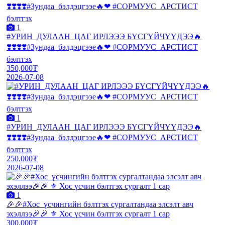
1
#УРИН_ДУЛААН_ЦАГ ИРЛЭЭЭ БҮСГҮЙЧҮҮДЭЭ🔥
❣️❣️❣️❣️#Зундаа_бэлдэцгээе🔥❤ #СОРМУУС_АРСТИСТ
бэлтгэх
350,000₮
2026-07-08
1
#УРИН_ДУЛААН_ЦАГ ИРЛЭЭЭ БҮСГҮЙЧҮҮДЭЭ🔥
❣️❣️❣️❣️#Зундаа_бэлдэцгээе🔥❤ #СОРМУУС_АРСТИСТ
бэлтгэх
250,000₮
2026-07-08
1
🎉🎉#Хос_үсчингийн бэлтгэх сургалтандаа элсэлт авч
эхэллээ🎉🎉 ⚜️ Хос үсчин бэлтгэх сургалт 1 сар
300,000₮