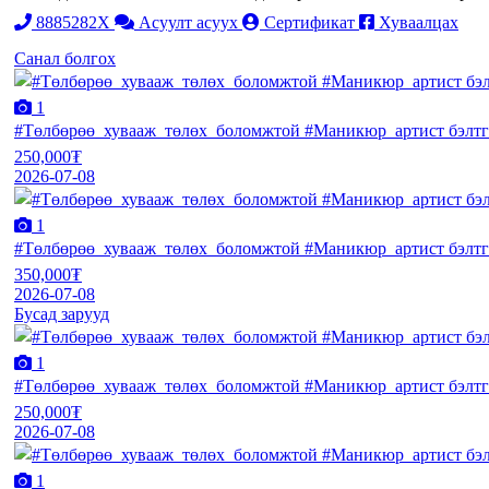
8885282X
Асуулт асуух
Сертификат
Хуваалцах
Санал болгох
1
#Төлбөрөө_хувааж_төлөх_боломжтой #Маникюр_артист бэлтгэх 
250,000₮
2026-07-08
1
#Төлбөрөө_хувааж_төлөх_боломжтой #Маникюр_артист бэлтгэх 
350,000₮
2026-07-08
Бусад зарууд
1
#Төлбөрөө_хувааж_төлөх_боломжтой #Маникюр_артист бэлтгэх 
250,000₮
2026-07-08
1