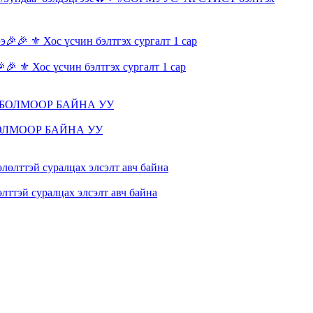
🎉 ⚜️ Хос үсчин бэлтгэх сургалт 1 сар
ОЛМООР БАЙНА УУ
лттэй суралцах элсэлт авч байна