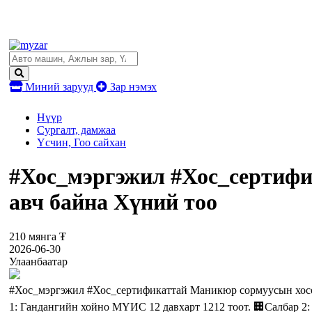
Миний зарууд
Зар нэмэх
Нүүр
Сургалт, дамжаа
Үсчин, Гоо сайхан
#Хос_мэргэжил #Хос_сертифи
авч байна Хүний тоо
210 мянга ₮
2026-06-30
Улаанбаатар
#Хос_мэргэжил #Хос_сертификаттай Маникюр сормуусын хосолс
1: Гандангийн хойно МҮИС 12 давхарт 1212 тоот. 🏢Салбар 2: 