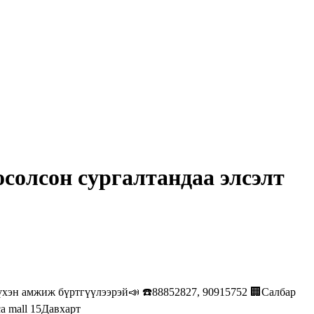
олсон сургалтандаа элсэлт
үхэн амжиж бүртгүүлээрэй📣 ☎️88852827, 90915752 🏢Салбар
a mall 15Давхарт