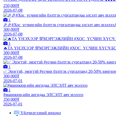
250,000₮
2026-07-08
1
🎉🎉#Хос_үсчингийн бэлтгэх сургалтандаа элсэлт авч эхэллээ🎉
300,000₮
2026-07-08
1
🔥ТА ҮНЭХЭЭР 💯МЭРГЭЖЛИЙН #ХОС_ҮСЧИН ХҮСЧ Б
300,000₮
2026-07-08
1
✅ Эрэгтэй, эмэгтэй #үсчин бэлтгэх сургалтанд 20-50% хөнгөлө
300,000₮
2026-07-01
1
#маникюр-ийн ангидаа ЭЛСЭЛТ авч эхэллээ
350,000₮
2026-07-01
Үйлчилгээний нөхцөл