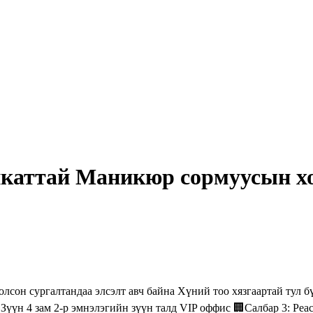
каттай Маникюр сормуусын хос
он сургалтандаа элсэлт авч байна Хүний тоо хязгаартай тул б
Зүүн 4 зам 2-р эмнэлэгийн зүүн талд VIP оффис 🏢Салбар 3: Peac