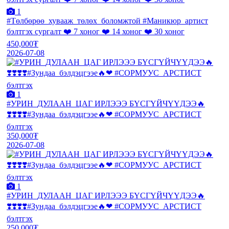
1
#Төлбөрөө_хувааж_төлөх_боломжтой #Маникюр_артист
бэлтгэх сургалт ❤️ 7 хоног ❤️ 14 хоног ❤️ 30 хоног
450,000₮
2026-07-08
1
#УРИН_ДУЛААН_ЦАГ ИРЛЭЭЭ БҮСГҮЙЧҮҮДЭЭ🔥
❣️❣️❣️❣️#Зундаа_бэлдэцгээе🔥❤ #СОРМУУС_АРСТИСТ
бэлтгэх
350,000₮
2026-07-08
1
#УРИН_ДУЛААН_ЦАГ ИРЛЭЭЭ БҮСГҮЙЧҮҮДЭЭ🔥
❣️❣️❣️❣️#Зундаа_бэлдэцгээе🔥❤ #СОРМУУС_АРСТИСТ
бэлтгэх
250,000₮