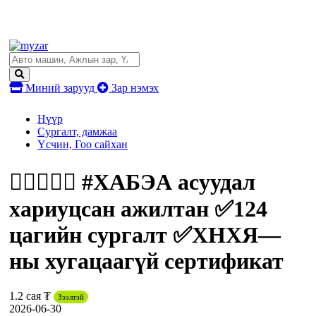
Миний зарууд
Зар нэмэх
Нүүр
Сургалт, дамжаа
Үсчин, Гоо сайхан
👷‍♂️👷🏻‍♀️ #ХАБЭА асуудал
хариуцсан ажилтан ✅124
цагийн сургалт ✅ХНХЯ—
ны хугацаагүй сертификат
1.2 сая ₮
Зээлтэй
2026-06-30