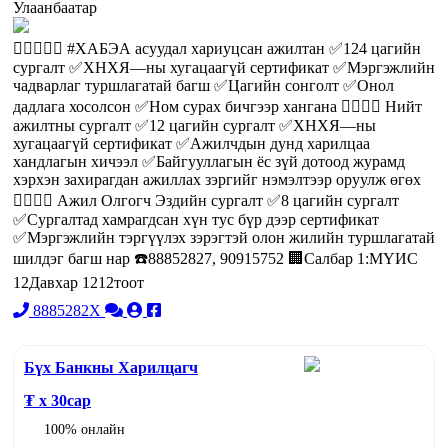
Улаанбаатар
👷‍♂️👷🏻‍♀️ #ХАБЭА асуудал хариуцсан ажилтан ✅124 цагийн
сургалт ✅ХНХЯ—ны хугацаагүй сертификат ✅Мэргэжлийн
чадварлаг туршлагатай багш ✅Цагийн сонголт ✅Онол
дадлага хосолсон ✅Ном сурах бичгээр хангана 👷‍♂️👷‍♀️ Нийт
ажилтны сургалт ✅12 цагийн сургалт ✅ХНХЯ—ны
хугацаагүй сертификат ✅Ажилчдын дунд харилцаа
хандлагын хичээл ✅Байгууллагын ёс зүй дотоод журамд
хэрхэн захирагдан ажиллах зэргийг нэмэлтээр оруулж өгөх
👷‍♂️👷‍♀️ Ажил Олгогч Эздийн сургалт ✅8 цагийн сургалт
✅Сургалтад хамрагдсан хүн тус бүр дээр сертификат
✅Мэргэжлийн тэргүүлэх зэрэгтэй олон жилийн туршлагатай
шилдэг багш нар ☎️88852827, 90915752 🏢Салбар 1:МҮИС
12Давхар 1212тоот
8885282X
Бүх Банкны Харилцагч
₮ x
30
сар
100% онлайн