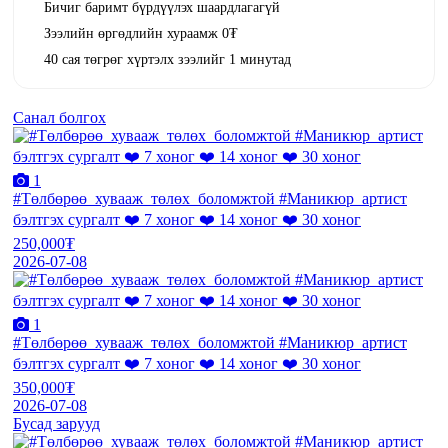
Бичиг баримт бүрдүүлэх шаардлагагүй
Зээлийн өргөдлийн хураамж 0₮
40 сая төгрөг хүртэлх зээлийг 1 минутад
Санал болгох
1
#Төлбөрөө_хувааж_төлөх_боломжтой #Маникюр_артист
бэлтгэх сургалт ❤️ 7 хоног ❤️ 14 хоног ❤️ 30 хоног
250,000₮
2026-07-08
1
#Төлбөрөө_хувааж_төлөх_боломжтой #Маникюр_артист
бэлтгэх сургалт ❤️ 7 хоног ❤️ 14 хоног ❤️ 30 хоног
350,000₮
2026-07-08
Бусад зарууд