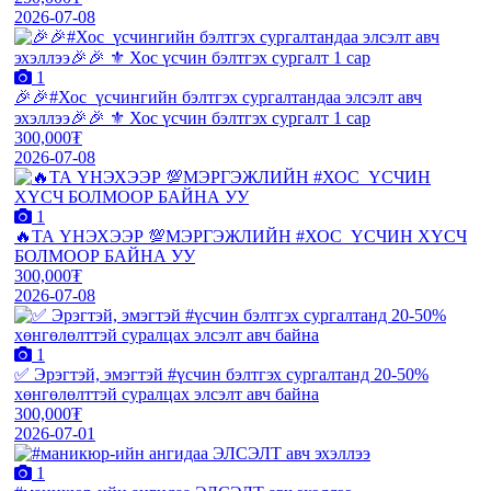
2026-07-08
1
🎉🎉#Хос_үсчингийн бэлтгэх сургалтандаа элсэлт авч
эхэллээ🎉🎉 ⚜️ Хос үсчин бэлтгэх сургалт 1 сар
300,000₮
2026-07-08
1
🔥ТА ҮНЭХЭЭР 💯МЭРГЭЖЛИЙН #ХОС_ҮСЧИН ХҮСЧ
БОЛМООР БАЙНА УУ
300,000₮
2026-07-08
1
✅ Эрэгтэй, эмэгтэй #үсчин бэлтгэх сургалтанд 20-50%
хөнгөлөлттэй суралцах элсэлт авч байна
300,000₮
2026-07-01
1