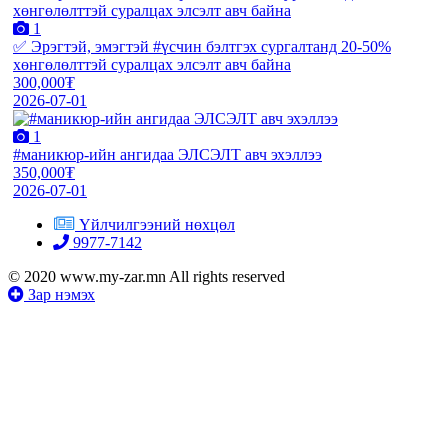
1
✅ Эрэгтэй, эмэгтэй #үсчин бэлтгэх сургалтанд 20-50%
хөнгөлөлттэй суралцах элсэлт авч байна
300,000₮
2026-07-01
1
#маникюр-ийн ангидаа ЭЛСЭЛТ авч эхэллээ
350,000₮
2026-07-01
Үйлчилгээний нөхцөл
9977-7142
© 2020 www.my-zar.mn All rights reserved
Зар нэмэх