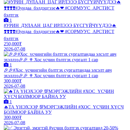
1
#УРИН_ДУЛААН_ЦАГ ИРЛЭЭЭ БҮСГҮЙЧҮҮДЭЭ🔥
❣️❣️❣️❣️#Зундаа_бэлдэцгээе🔥❤ #СОРМУУС_АРСТИСТ
бэлтгэх
250,000₮
2026-07-08
1
🎉🎉#Хос_үсчингийн бэлтгэх сургалтандаа элсэлт авч
эхэллээ🎉🎉 ⚜️ Хос үсчин бэлтгэх сургалт 1 сар
300,000₮
2026-07-08
1
🔥ТА ҮНЭХЭЭР 💯МЭРГЭЖЛИЙН #ХОС_ҮСЧИН ХҮСЧ
БОЛМООР БАЙНА УУ
300,000₮
2026-07-08