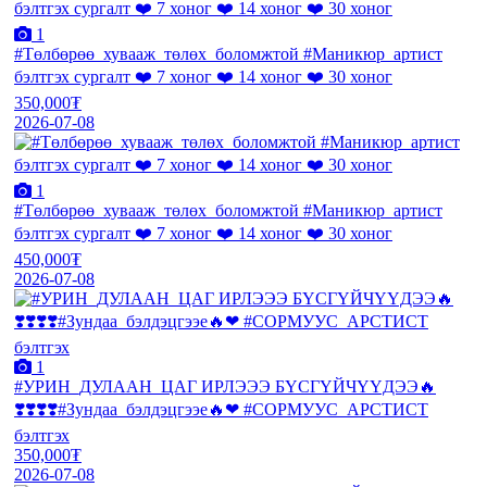
1
#Төлбөрөө_хувааж_төлөх_боломжтой #Маникюр_артист
бэлтгэх сургалт ❤️ 7 хоног ❤️ 14 хоног ❤️ 30 хоног
350,000₮
2026-07-08
1
#Төлбөрөө_хувааж_төлөх_боломжтой #Маникюр_артист
бэлтгэх сургалт ❤️ 7 хоног ❤️ 14 хоног ❤️ 30 хоног
450,000₮
2026-07-08
1
#УРИН_ДУЛААН_ЦАГ ИРЛЭЭЭ БҮСГҮЙЧҮҮДЭЭ🔥
❣️❣️❣️❣️#Зундаа_бэлдэцгээе🔥❤ #СОРМУУС_АРСТИСТ
бэлтгэх
350,000₮
2026-07-08