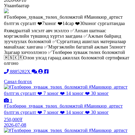
2026-06-10
Улаанбаатар
#Төлбөрөө_хувааж_төлөх_боломжтой #Маникюр_артист
бэлтгэх сургалт ❤️7хоног ❤️14сар ❤️30хоног сургалтандаа
#хямдралтай элсэлт авч эхэллээ ✅Анхан шатнаас
мэргэжлийн түвшинд хүртэл заагдана ✅Ажлын байранд
зуучлуулах боломжтой ✅Сургалтанд ашиглах материалаар
манайхаас хангана ✅Мэргэжлийн багштай ажлын 5хоногт
3цагаар хичээллэнээ ✅Төлбөрөө хувааж төлөх боломжтой
🇲🇳🇰🇷Олон улсад гараад ажиллах боломжтой сертификат
олгоно
8885282X
Санал болгох
1
#Төлбөрөө_хувааж_төлөх_боломжтой #Маникюр_артист
бэлтгэх сургалт ❤️ 7 хоног ❤️ 14 хоног ❤️ 30 хоног
250,000₮
2026-07-08