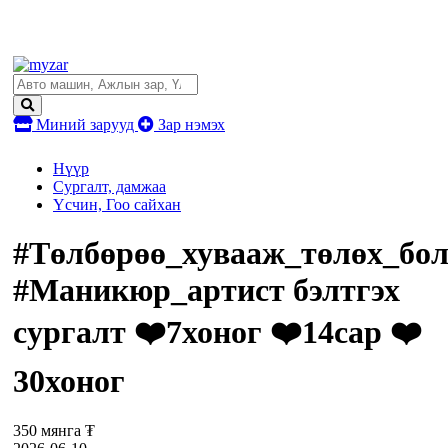
Миний зарууд
Зар нэмэх
Нүүр
Сургалт, дамжаа
Үсчин, Гоо сайхан
#Төлбөрөө_хувааж_төлөх_бо
#Маникюр_артист бэлтгэх
сургалт ❤️7хоног ❤️14сар ❤️
30хоног
350 мянга ₮