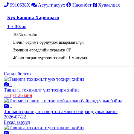
9910638X
Асуулт асуух
Насанбат
Хуваалцах
Бүх Банкны Харилцагч
₮ x
30
сар
100% онлайн
Бичиг баримт бүрдүүлэх шаардлагагүй
Зээлийн өргөдлийн хураамж 0₮
40 сая төгрөг хүртэлх зээлийг 1 минутад
Санал болгох
1
Тавилга тохижилт үнэ тохирч хийнэ
13 цаг 26 мин
1
Тогтмол цалин, тогтвортой ажлын байранд урьж байна
2026-07-22
Бусад зарууд
1