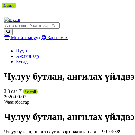
Зээлтэй
Зээлтэй
Зээлтэй
Зээлтэй
Зээлтэй
Миний зарууд
Зар нэмэх
Нүүр
Ажлын зар
Бусад
Чулуу бутлан, ангилах үйлдв
3.3 сая ₮
Зээлтэй
2026-06-07
Улаанбаатар
Чулуу бутлан, ангилах үйлдв
Чулуу бутлан, ангилах үйлдвэрт ажилтан авна. 99106389