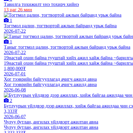
Тавилга тохижилт үнэ тохирч хийнэ
13 цаг 26 мин
1
Тогтмол цалин, тогтвортой ажлын байранд урьж байна
2026-07-22
1
Таныг тогтмол цалин, тогтвортой ажлын байранд урьж байна
2026-07-22
19настай охин байна тууштай хийх ажил хайж байна ~барилгы
19настай охин байна тууштай хийх ажил хайж байна ~барилгы
1,800,000₮
2026-07-01
Хог тээврийн байгууллагад ачигч ажилд авна
Хог тээврийн байгууллагад ачигч ажилд авна
2026-06-08
2
Бутлуурын үйлдвэр дээр ажиллах, хийж байгаа ажилдаа чин сэт
3,333₮
2026-06-07
Чулуу бутлан, ангилах үйлдвэрт ажилтан авна
Чулуу бутлан, ангилах үйлдвэрт ажилтан авна
3,333,333₮