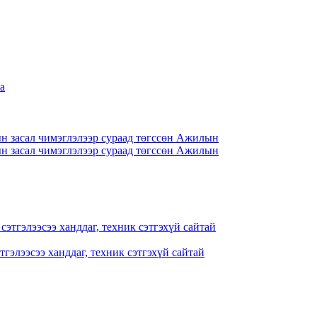
н засал чимэглэлээр сураад төгссөн Ажилын
н засал чимэглэлээр сураад төгссөн Ажилын
гэлээсээ ханддаг, техник сэтгэхүй сайтай