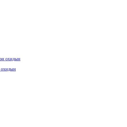
охидын