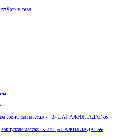
😎Хотын төвд

эд зориулсан массаж 🌙 24 ЦАГ АЖИЛЛАДАГ 🚗