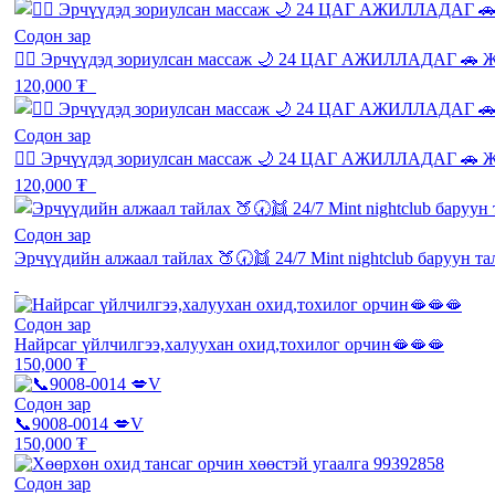
Содон зар
💆‍♂️ Эрчүүдэд зориулсан массаж 🌙 24 ЦАГ АЖИЛЛАДАГ 🚗 Ж
120,000 ₮
Содон зар
💆‍♂️ Эрчүүдэд зориулсан массаж 🌙 24 ЦАГ АЖИЛЛАДАГ 🚗 Ж
120,000 ₮
Содон зар
Эрчүүдийн алжаал тайлах 🍑🕢👯 24/7 Mint nightclub баруун та
Содон зар
Найрсаг үйлчилгээ,халуухан охид,тохилог орчин🫦🫦🫦
150,000 ₮
Содон зар
📞9008-0014 💋V
150,000 ₮
Содон зар