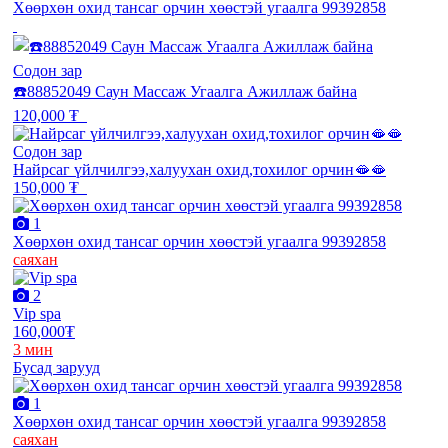
Хөөрхөн охид тансаг орчин хөөстэй угаалга 99392858
Содон зар
☎️88852049 Саун Массаж Угаалга Ажиллаж байна
120,000 ₮
Содон зар
Найрсаг үйлчилгээ,халуухан охид,тохилог орчин🫦🫦
150,000 ₮
1
Хөөрхөн охид тансаг орчин хөөстэй угаалга 99392858
саяхан
2
Vip spa
160,000₮
3 мин
Бусад зарууд
1
Хөөрхөн охид тансаг орчин хөөстэй угаалга 99392858
саяхан