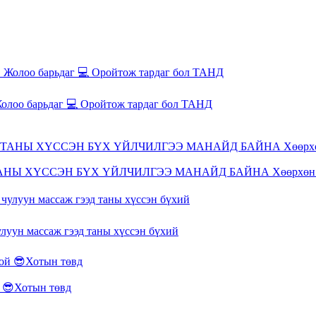
олоо барьдаг 💻 Оройтож тардаг бол ТАНД
ТАНЫ ХҮССЭН БҮХ ҮЙЛЧИЛГЭЭ МАНАЙД БАЙНА Хөөрхөн 
 чулуун массаж гээд таны хүссэн бүхий
😎Хотын төвд