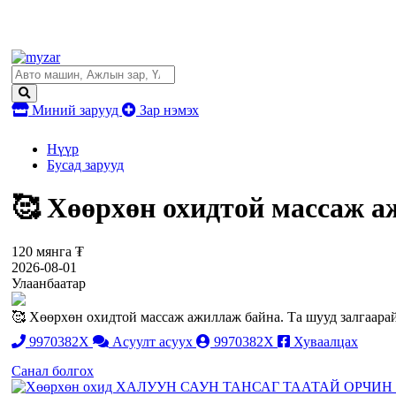
Миний зарууд
Зар нэмэх
Нүүр
Бусад зарууд
🥰 Хөөрхөн охидтой массаж 
120 мянга ₮
2026-08-01
Улаанбаатар
🥰 Хөөрхөн охидтой массаж ажиллаж байна. Та шууд залгаарай
9970382X
Асуулт асуух
9970382X
Хуваалцах
Санал болгох