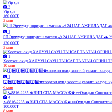
2
Vip spa
160,000₮
3 мин
1
💆‍♂️ Эрчүүдэд зориулсан массаж 🌙 24 ЦАГ АЖИЛЛАДАГ 🚗 Ж
120,000₮
3 мин
1
Хөөрхөн охид ХАЛУУН САУН ТАНСАГ ТААТАЙ ОРЧИН 
10 мин
1
9️⃣9️⃣3️⃣9️⃣2️⃣8️⃣5️⃣8️⃣☎️хөөрхөн охид хөөстэй угаалга халуун
9 мин
4
📞8816-2235 🫦ВИП СПА МАССАЖ🫦 👀Охидын Сонголттой 
100,000₮
8 мин