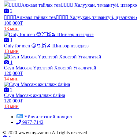
2
❤️‍🔥❤️‍🔥Алжаал тайлах төв❤️‍🔥❤️‍🔥 Халуухан, тачаангуй, цэвэрхэ
100,000₮
13 мин
1
Only for men 😌🍑👯🍌 Шинээр нээгдлээ
13 мин
1
Саун Массаж Үрэлттэй Хөөстэй Угаалгатай
120,000₮
14 мин
2
Саун Массаж ажиллаж байна
120,000₮
13 мин
Үйлчилгээний нөхцөл
9977-7142
© 2020 www.my-zar.mn All rights reserved