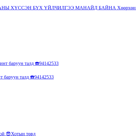
ТАНЫ ХҮССЭН БҮХ ҮЙЛЧИЛГЭЭ МАНАЙД БАЙНА Хөөрхөн 
нт баруун талд ☎️94142533