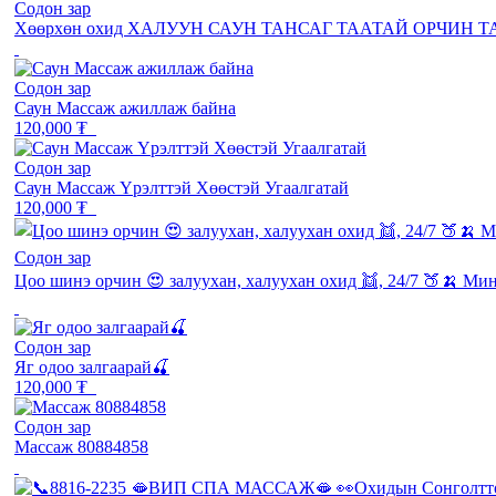
Содон зар
Хөөрхөн охид ХАЛУУН САУН ТАНСАГ ТААТАЙ ОРЧИН 
Содон зар
Саун Массаж ажиллаж байна
120,000 ₮
Содон зар
Саун Массаж Үрэлттэй Хөөстэй Угаалгатай
120,000 ₮
Содон зар
Цоо шинэ орчин 😍 залуухан, халуухан охид 👯, 24/7 🍑🍌 Ми
Содон зар
Яг одоо залгаарай🍒
120,000 ₮
Содон зар
Массаж 80884858