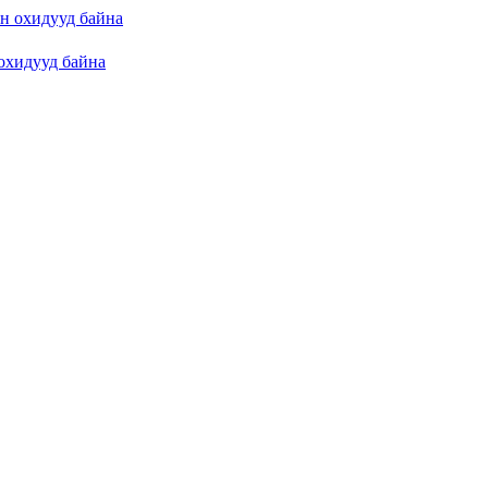
н охидууд байна