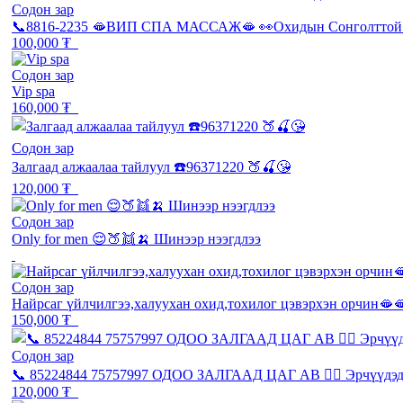
Содон зар
📞8816-2235 🫦ВИП СПА МАССАЖ🫦 👀Охидын Сонголттой 
100,000 ₮
Содон зар
Vip spa
160,000 ₮
Содон зар
Залгаад алжаалаа тайлуул ☎️96371220 🍑🍒😘
120,000 ₮
Содон зар
Only for men 😌🍑👯🍌 Шинээр нээгдлээ
Содон зар
Найрсаг үйлчилгээ,халуухан охид,тохилог цэвэрхэн орчин🫦
150,000 ₮
Содон зар
📞 85224844 75757997 ОДОО ЗАЛГААД ЦАГ АВ 💆‍♂️ Эрчүүд
120,000 ₮