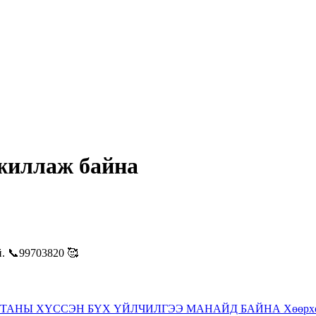
ажиллаж байна
. 📞99703820 🥰