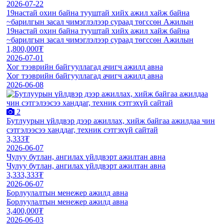
2026-07-22
19настай охин байна тууштай хийх ажил хайж байна
~барилгын засал чимэглэлээр сураад төгссөн Ажилын
19настай охин байна тууштай хийх ажил хайж байна
~барилгын засал чимэглэлээр сураад төгссөн Ажилын
1,800,000₮
2026-07-01
Хог тээврийн байгууллагад ачигч ажилд авна
Хог тээврийн байгууллагад ачигч ажилд авна
2026-06-08
2
Бутлуурын үйлдвэр дээр ажиллах, хийж байгаа ажилдаа чин
сэтгэлээсээ ханддаг, техник сэтгэхүй сайтай
3,333₮
2026-06-07
Чулуу бутлан, ангилах үйлдвэрт ажилтан авна
Чулуу бутлан, ангилах үйлдвэрт ажилтан авна
3,333,333₮
2026-06-07
Борлуулалтын менежер ажилд авна
Борлуулалтын менежер ажилд авна
3,400,000₮
2026-06-03