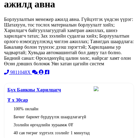
ажилд авна
Борлуулалтын менежер ажилд авна. Гүйцэтгэх үндсэн үүрэг:
Шатахуун, тос тослох материалын борлуулалт хийх;
Харилцагч байгууллагуудтай хамтран ажиллах, шинэ
харилцагч татах; Зах зээлийн судалгаа хийх; Борлуулалтын
орлого нэмэгдүүлэхэхд чиглэн ажиллах; Тавигдах шаардлага:
Бакалавр болон түүнээс дээш зэрэгтэй; Харилцааны ур
чадвартай; Хувьдаа автомашинтай бол давуу тал болно.
Бидний санал: Өрсөлдөхүйц цалин хөлс, найрсаг хамт олон
Өсөн дэвших боломж Уян хатан цагийн систем
9811048X
Бүх Банкны Харилцагч
₮ x
30
сар
100% онлайн
Бичиг баримт бүрдүүлэх шаардлагагүй
Зээлийн өргөдлийн хураамж 0₮
40 сая төгрөг хүртэлх зээлийг 1 минутад