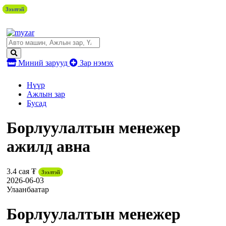
Зээлтэй
Зээлтэй
Зээлтэй
Зээлтэй
Зээлтэй
Миний зарууд
Зар нэмэх
Нүүр
Ажлын зар
Бусад
Борлуулалтын менежер
ажилд авна
3.4 сая ₮
Зээлтэй
2026-06-03
Улаанбаатар
Борлуулалтын менежер