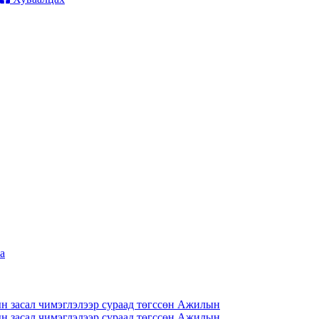
н засал чимэглэлээр сураад төгссөн Ажилын
н засал чимэглэлээр сураад төгссөн Ажилын