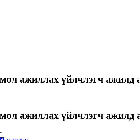
тмол ажиллах үйлчлэгч ажилд 
тмол ажиллах үйлчлэгч ажилд 
а.
Хуваалцах