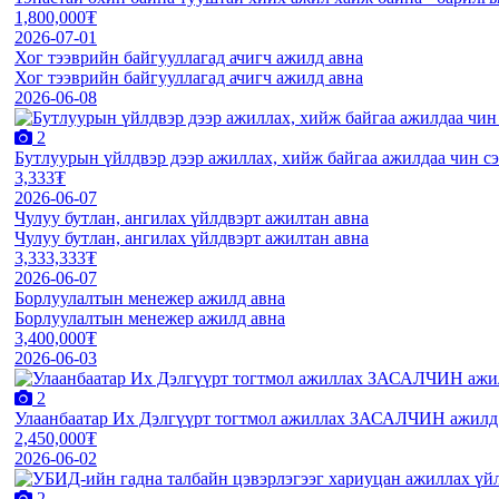
1,800,000₮
2026-07-01
Хог тээврийн байгууллагад ачигч ажилд авна
Хог тээврийн байгууллагад ачигч ажилд авна
2026-06-08
2
Бутлуурын үйлдвэр дээр ажиллах, хийж байгаа ажилдаа чин сэт
3,333₮
2026-06-07
Чулуу бутлан, ангилах үйлдвэрт ажилтан авна
Чулуу бутлан, ангилах үйлдвэрт ажилтан авна
3,333,333₮
2026-06-07
Борлуулалтын менежер ажилд авна
Борлуулалтын менежер ажилд авна
3,400,000₮
2026-06-03
2
Улаанбаатар Их Дэлгүүрт тогтмол ажиллах ЗАСАЛЧИН ажилд
2,450,000₮
2026-06-02
2