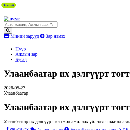
Зээлтэй
Зээлтэй
Зээлтэй
Зээлтэй
Зээлтэй
Миний зарууд
Зар нэмэх
Нүүр
Ажлын зар
Бусад
Улаанбаатар их дэлгүүрт тог
2026-05-27
Улаанбаатар
Улаанбаатар их дэлгүүрт тог
Улаанбаатар их дэлгүүрт тогтмол ажиллах үйлчлэгч ажилд авн
8893797X
Асуулт асуух
Улаанбаатар их дэлгүүр ХХК