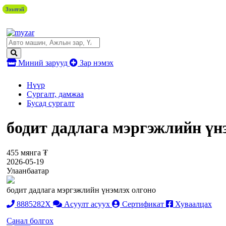
Зээлтэй
Зээлтэй
Зээлтэй
Зээлтэй
Миний зарууд
Зар нэмэх
Нүүр
Сургалт, дамжаа
Бусад сургалт
бодит дадлага мэргэжлийн үн
455 мянга ₮
2026-05-19
Улаанбаатар
бодит дадлага мэргэжлийн үнэмлэх олгоно
8885282X
Асуулт асуух
Сертификат
Хуваалцах
Санал болгох