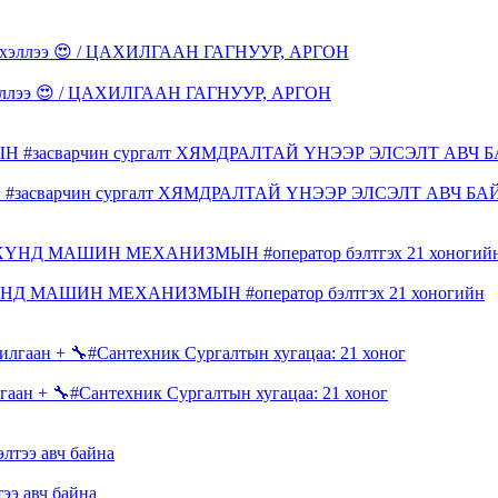
 эхэллээ 😍 / ЦАХИЛГААН ГАГНУУР, АРГОН
#засварчин сургалт ХЯМДРАЛТАЙ ҮНЭЭР ЭЛСЭЛТ АВЧ Б
НД МАШИН МЕХАНИЗМЫН #оператор бэлтгэх 21 хоногийн
+ 🔧#Сантехник Сургалтын хугацаа: 21 хоног
ээ авч байна