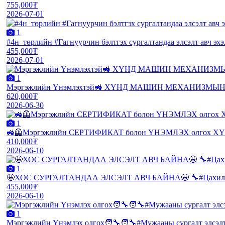
755,000₮
2026-07-01
1
#4н_төрлийн #Гагнуурчин бэлтгэх сургалтандаа элсэлт авч
455,000₮
2026-07-01
1
Мэргэжлийн Үнэмлэхтэй🚜 ХҮНД МАШИН МЕХАНИЗМЫН 
620,000₮
2026-06-30
1
🚜🦺Мэргэжлийн СЕРТИФИКАТ болон ҮНЭМЛЭХ олгох ХҮ
410,000₮
2026-06-10
1
🤩ХОС СУРГАЛТАНДАА ЭЛСЭЛТ АВЧ БАЙНА🤩 🔧#Цахилгаан 
455,000₮
2026-06-10
1
Мэргэжлийн Үнэмлэх олгох🧑‍🔧🧑‍🔧#Мужааны сургалт элсэлт