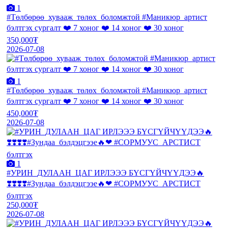
1
#Төлбөрөө_хувааж_төлөх_боломжтой #Маникюр_артист
бэлтгэх сургалт ❤️ 7 хоног ❤️ 14 хоног ❤️ 30 хоног
350,000₮
2026-07-08
1
#Төлбөрөө_хувааж_төлөх_боломжтой #Маникюр_артист
бэлтгэх сургалт ❤️ 7 хоног ❤️ 14 хоног ❤️ 30 хоног
450,000₮
2026-07-08
1
#УРИН_ДУЛААН_ЦАГ ИРЛЭЭЭ БҮСГҮЙЧҮҮДЭЭ🔥
❣️❣️❣️❣️#Зундаа_бэлдэцгээе🔥❤ #СОРМУУС_АРСТИСТ
бэлтгэх
250,000₮
2026-07-08