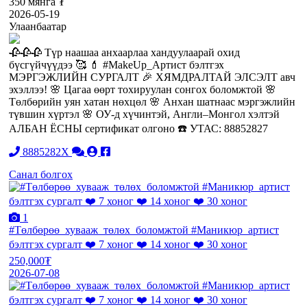
350 мянга ₮
2026-05-19
Улаанбаатар
🥀🥀🥀 Түр наашаа анхаарлаа хандуулаарай охид
бүсгүйчүүдээ 🥰 💄 #MakeUp_Артист бэлтгэх
МЭРГЭЖЛИЙН СУРГАЛТ 🎉 ХЯМДРАЛТАЙ ЭЛСЭЛТ авч
эхэллээ! 🌸 Цагаа өөрт тохируулан сонгох боломжтой 🌸
Төлбөрийн уян хатан нөхцөл 🌸 Анхан шатнаас мэргэжлийн
түвшин хүртэл 🌸 ОУ-д хүчинтэй, Англи–Монгол хэлтэй
АЛБАН ЁСНЫ сертификат олгоно ☎️ УТАС: 88852827
8885282X
Санал болгох
1
#Төлбөрөө_хувааж_төлөх_боломжтой #Маникюр_артист
бэлтгэх сургалт ❤️ 7 хоног ❤️ 14 хоног ❤️ 30 хоног
250,000₮
2026-07-08