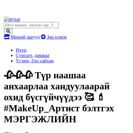
Миний зарууд
Зар нэмэх
Нүүр
Сургалт, дамжаа
Үсчин, Гоо сайхан
🥀🥀🥀 Түр наашаа
анхаарлаа хандуулаарай
охид бүсгүйчүүдээ 🥰 💄
#MakeUp_Артист бэлтгэх
МЭРГЭЖЛИЙН