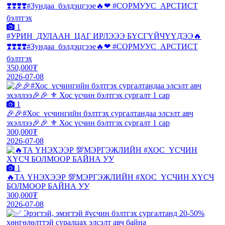
1
#УРИН_ДУЛААН_ЦАГ ИРЛЭЭЭ БҮСГҮЙЧҮҮДЭЭ🔥
❣️❣️❣️❣️#Зундаа_бэлдэцгээе🔥❤ #СОРМУУС_АРСТИСТ
бэлтгэх
350,000₮
2026-07-08
1
🎉🎉#Хос_үсчингийн бэлтгэх сургалтандаа элсэлт авч
эхэллээ🎉🎉 ⚜️ Хос үсчин бэлтгэх сургалт 1 сар
300,000₮
2026-07-08
1
🔥ТА ҮНЭХЭЭР 💯МЭРГЭЖЛИЙН #ХОС_ҮСЧИН ХҮСЧ
БОЛМООР БАЙНА УУ
300,000₮
2026-07-08