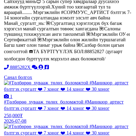
Сайхнууд минь😊 5 сарын супер хямдралаар дуусахнээ
амжиж бүртгүүлээрэй.Хүний тоо хязгаартай тул та
яараарай........ Мэргэжлийн #СОРМУУС_АРТИСТ бэлтгэх 7-
14 хоногийн сургалтандаа нэмэлт элсэлт авч байна
Манай_сургалт_нь: 🌺Сургалтанд хэрэглэгдэх бүх багаж
хэрэгсэл манай сургалтын төвөөс хангагдана 🌺Салоны
түвшинд тохижуулсан анги танхимтай 🌺Мэргэжлийн ОУ-н
Сертификаттай 🌺Мэргэжлийн олон жилийн туршлагатай
Багш хамт олон таныг урьж байна 🌺Салбар болон цагын
сонголттой ☎️ТА БҮРТГҮҮЛЭХ БОЛ:88852827 /дугаарт
холбогдон бүртгүүлэх мэдээлэл авах боломжтой/
8885282X
Санал болгох
1
#Төлбөрөө_хувааж_төлөх_боломжтой #Маникюр_артист
бэлтгэх сургалт ❤️ 7 хоног ❤️ 14 хоног ❤️ 30 хоног
250,000₮
2026-07-08