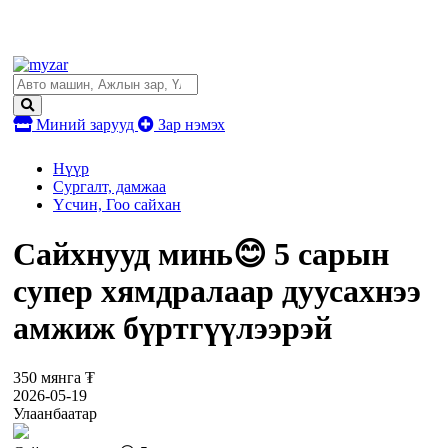
Миний зарууд
Зар нэмэх
Нүүр
Сургалт, дамжаа
Үсчин, Гоо сайхан
Сайхнууд минь😊 5 сарын
супер хямдралаар дуусахнээ
амжиж бүртгүүлээрэй
350 мянга ₮
2026-05-19
Улаанбаатар