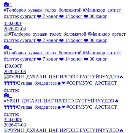
1
#Төлбөрөө_хувааж_төлөх_боломжтой #Маникюр_артист
бэлтгэх сургалт ❤️ 7 хоног ❤️ 14 хоног ❤️ 30 хоног
350,000₮
2026-07-08
1
#Төлбөрөө_хувааж_төлөх_боломжтой #Маникюр_артист
бэлтгэх сургалт ❤️ 7 хоног ❤️ 14 хоног ❤️ 30 хоног
450,000₮
2026-07-08
1
#УРИН_ДУЛААН_ЦАГ ИРЛЭЭЭ БҮСГҮЙЧҮҮДЭЭ🔥
❣️❣️❣️❣️#Зундаа_бэлдэцгээе🔥❤ #СОРМУУС_АРСТИСТ
бэлтгэх
350,000₮
2026-07-08