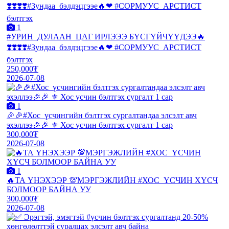
1
#УРИН_ДУЛААН_ЦАГ ИРЛЭЭЭ БҮСГҮЙЧҮҮДЭЭ🔥
❣️❣️❣️❣️#Зундаа_бэлдэцгээе🔥❤ #СОРМУУС_АРСТИСТ
бэлтгэх
250,000₮
2026-07-08
1
🎉🎉#Хос_үсчингийн бэлтгэх сургалтандаа элсэлт авч
эхэллээ🎉🎉 ⚜️ Хос үсчин бэлтгэх сургалт 1 сар
300,000₮
2026-07-08
1
🔥ТА ҮНЭХЭЭР 💯МЭРГЭЖЛИЙН #ХОС_ҮСЧИН ХҮСЧ
БОЛМООР БАЙНА УУ
300,000₮
2026-07-08