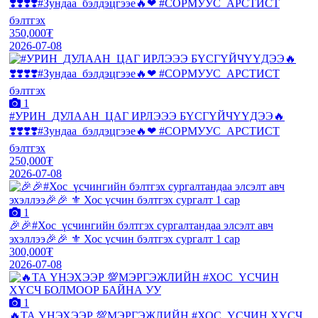
❣️❣️❣️❣️#Зундаа_бэлдэцгээе🔥❤ #СОРМУУС_АРСТИСТ
бэлтгэх
350,000₮
2026-07-08
1
#УРИН_ДУЛААН_ЦАГ ИРЛЭЭЭ БҮСГҮЙЧҮҮДЭЭ🔥
❣️❣️❣️❣️#Зундаа_бэлдэцгээе🔥❤ #СОРМУУС_АРСТИСТ
бэлтгэх
250,000₮
2026-07-08
1
🎉🎉#Хос_үсчингийн бэлтгэх сургалтандаа элсэлт авч
эхэллээ🎉🎉 ⚜️ Хос үсчин бэлтгэх сургалт 1 сар
300,000₮
2026-07-08
1
🔥ТА ҮНЭХЭЭР 💯МЭРГЭЖЛИЙН #ХОС_ҮСЧИН ХҮСЧ