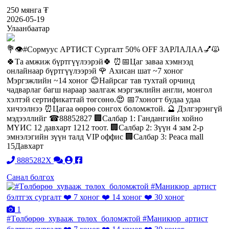
250 мянга ₮
2026-05-19
Улаанбаатар
💐👁️#Сормуус АРТИСТ Сургалт 50% OFF ЗАРЛАЛАА💅🙀
🍀Та амжиж бүртгүүлээрэй🍀 ⏰📅Цаг заваа хэмнээд
онлайнаар бүртгүүлээрэй 🌹 Ахисан шат ~7 хоног
Мэргэжлийн ~14 хоног 😊Найрсаг тав тухтай орчинд
чадварлаг багш нараар заалгаж мэргэжлийн англи, монгол
хэлтэй сертификаттай төгсөнө.😍 📅7хоногт 6удаа удаа
хичээлнээ ⏰Цагаа өөрөө сонгох боломжтой. 🔮 Дэлгэрэнгүй
мэдээллийг ☎88852827 🏢Салбар 1: Гандангийн хойно
МҮИС 12 давхарт 1212 тоот. 🏢Салбар 2: Зүүн 4 зам 2-р
эмнэлэгийн зүүн талд VIP оффис 🏢Салбар 3: Peaca mall
15Давхарт
8885282X
Санал болгох
1
#Төлбөрөө_хувааж_төлөх_боломжтой #Маникюр_артист