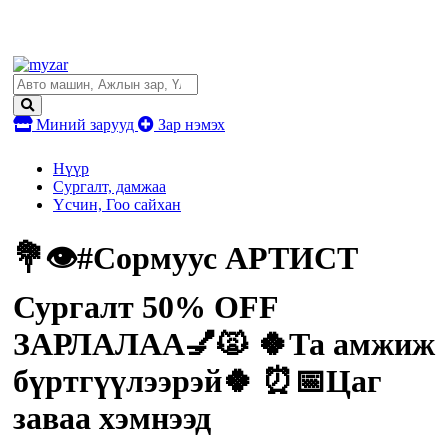
Миний зарууд
Зар нэмэх
Нүүр
Сургалт, дамжаа
Үсчин, Гоо сайхан
💐👁️#Сормуус АРТИСТ
Сургалт 50% OFF
ЗАРЛАЛАА💅🙀 🍀Та амжиж
бүртгүүлээрэй🍀 ⏰📅Цаг
заваа хэмнээд