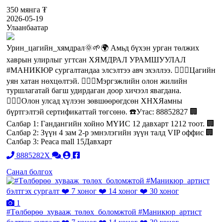
350 мянга ₮
2026-05-19
Улаанбаатар
Урин_цагийн_хямдрал🌞🌱🌍 Амьд бүхэн урган төлжих
хаврын улирлыг угтсан ХЯМДРАЛ УРАМШУУЛАЛ
#МАНИКЮР сургалтандаа элсэлтээ авч эхэллээ. 💁🏻‍♀️Цагийн
уян хатан нөхцөлтэй. 💁🏻‍♀️Мэргэжлийн олон жилийн
туршлагатай багш удирдаган доор хичээл явагдана.
💁🏻‍♀️Олон улсад хүлээн зөвшөөрөгдсөн ХНХЯамны
бүртгэлтэй сертификаттай төгсөнө. ☎️Утас: 88852827 🏢
Салбар 1: Гандангийн хойно МҮИС 12 давхарт 1212 тоот. 🏢
Салбар 2: Зүүн 4 зам 2-р эмнэлэгийн зүүн талд VIP оффис 🏢
Салбар 3: Peaca mall 15Давхарт
8885282X
Санал болгох
1
#Төлбөрөө_хувааж_төлөх_боломжтой #Маникюр_артист