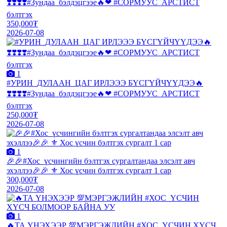
❣️❣️❣️❣️#Зундаа_бэлдэцгээе🔥❤ #СОРМУУС_АРСТИСТ
бэлтгэх
350,000₮
2026-07-08
1
#УРИН_ДУЛААН_ЦАГ ИРЛЭЭЭ БҮСГҮЙЧҮҮДЭЭ🔥
❣️❣️❣️❣️#Зундаа_бэлдэцгээе🔥❤ #СОРМУУС_АРСТИСТ
бэлтгэх
250,000₮
2026-07-08
1
🎉🎉#Хос_үсчингийн бэлтгэх сургалтандаа элсэлт авч
эхэллээ🎉🎉 ⚜️ Хос үсчин бэлтгэх сургалт 1 сар
300,000₮
2026-07-08
1
🔥ТА ҮНЭХЭЭР 💯МЭРГЭЖЛИЙН #ХОС_ҮСЧИН ХҮСЧ