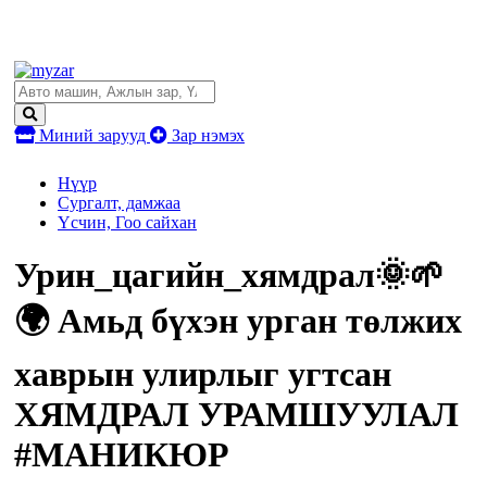
Миний зарууд
Зар нэмэх
Нүүр
Сургалт, дамжаа
Үсчин, Гоо сайхан
Урин_цагийн_хямдрал🌞🌱
🌍 Амьд бүхэн урган төлжих
хаврын улирлыг угтсан
ХЯМДРАЛ УРАМШУУЛАЛ
#МАНИКЮР