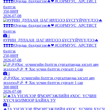
❣️❣️❣️❣️#Зундаа_бэлдэцгээе🔥❤ #СОРМУУС_АРСТИСТ
бэлтгэх
350,000₮
2026-07-08
1
#УРИН_ДУЛААН_ЦАГ ИРЛЭЭЭ БҮСГҮЙЧҮҮДЭЭ🔥
❣️❣️❣️❣️#Зундаа_бэлдэцгээе🔥❤ #СОРМУУС_АРСТИСТ
бэлтгэх
250,000₮
2026-07-08
1
🎉🎉#Хос_үсчингийн бэлтгэх сургалтандаа элсэлт авч
эхэллээ🎉🎉 ⚜️ Хос үсчин бэлтгэх сургалт 1 сар
300,000₮
2026-07-08
1
🔥ТА ҮНЭХЭЭР 💯МЭРГЭЖЛИЙН #ХОС_ҮСЧИН ХҮСЧ