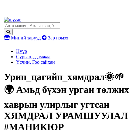
Миний зарууд
Зар нэмэх
Нүүр
Сургалт, дамжаа
Үсчин, Гоо сайхан
Урин_цагийн_хямдрал🌞🌱
🌍 Амьд бүхэн урган төлжих
хаврын улирлыг угтсан
ХЯМДРАЛ УРАМШУУЛАЛ
#МАНИКЮР