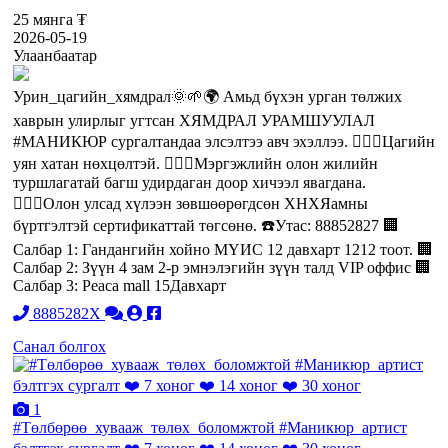
25 мянга ₮
2026-05-19
Улаанбаатар
Урин_цагийн_хямдрал🌞🌱🌍 Амьд бүхэн урган төлжих
хаврын улирлыг угтсан ХЯМДРАЛ УРАМШУУЛАЛ
#МАНИКЮР сургалтандаа элсэлтээ авч эхэллээ. 💁🏻‍♀️Цагийн
уян хатан нөхцөлтэй. 💁🏻‍♀️Мэргэжлийн олон жилийн
туршлагатай багш удирдаган доор хичээл явагдана.
💁🏻‍♀️Олон улсад хүлээн зөвшөөрөгдсөн ХНХЯамны
бүртгэлтэй сертификаттай төгсөнө. ☎️Утас: 88852827 🏢
Салбар 1: Гандангийн хойно МҮИС 12 давхарт 1212 тоот. 🏢
Салбар 2: Зүүн 4 зам 2-р эмнэлэгийн зүүн талд VIP оффис 🏢
Салбар 3: Peaca mall 15Давхарт
8885282X
Санал болгох
1
#Төлбөрөө_хувааж_төлөх_боломжтой #Маникюр_артист