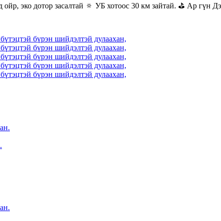
 ойр, эко дотор засалтай 🔅 УБ хотоос 30 км зайтай. ⛳ Ар гүн Д
.