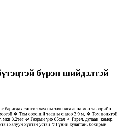
д бүтэцтэй бүрэн шийдэлтэй
үнт баригдах сингил хаусны захиалга авна мөн та өөрийн
рөөтэй 🍀 Том өрөөний таазны өндөр 3,9 м, 🍀 Том цонхтой.
мкв 3.2төг 🧩 Газрын үнэ 85сая 🔅 Гэрэл, дулаан, камер,
хтай халуун хүйтэн устай 🔅Гүний худагтай, бохирын