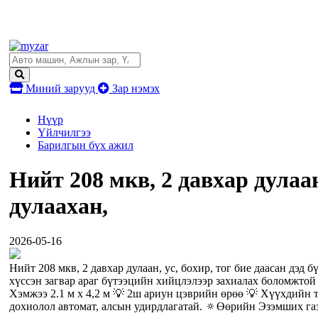
Миний зарууд
Зар нэмэх
Нүүр
Үйлчилгээ
Барилгын бүх ажил
Нийт 208 мкв, 2 давхар дулаан
дулаахан,
2026-05-16
Нийт 208 мкв, 2 давхар дулаан, ус, бохир, тог бие даасан дэд
хүссэн загвар араг бүтээцийн хийцлэлээр захиалах боломжтой 
Хэмжээ 2.1 м х 4,2 м 💡 2ш ариун цэврийн өрөө 💡 Хүүхдийн то
дохиолол автомат, алсын удирдлагатай. 🔅Өөрийн Эзэмших га