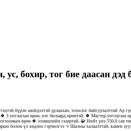
, ус, бохир, тог бие даасан дэ
 бүтэцтэй бүрэн шийдэлтэй дулаахан, тохилог байгуулалттай Ар г
🍀 3 унтлагын өрөө, нэг бильярд өрөөтэй. 🍀 Мастер унтлагын ө
глоомын өрөө 🍀 эзэмшлийн газартай. 🧩 Нийт үнэ 550,0 сая төг, 
зрын болон үл хөдлөх гэрчилгээ 🔅Шалны халаалттай, камен зуу