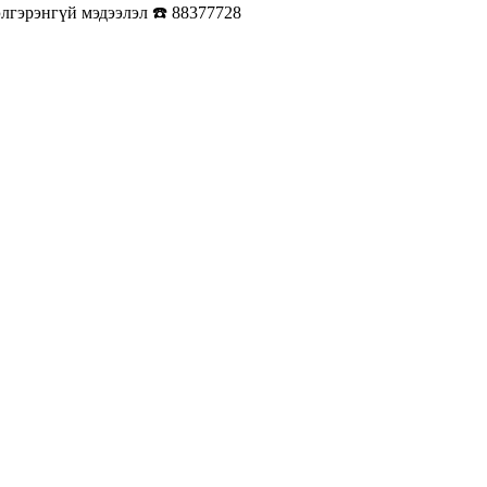
элгэрэнгүй мэдээлэл ☎️ 88377728