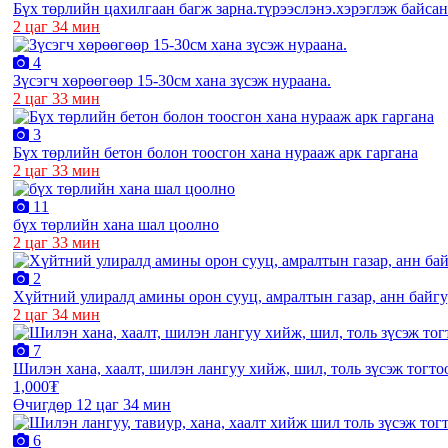
Бүх төрлийн цахилгаан багж зарна.түрээслэнэ.хэрэглэж байсан
2 цаг 34 мин
4
Зүсэгч хөрөөгөөр 15-30см хана зүсэж нураана.
2 цаг 33 мин
3
Бүх төрлийн бетон болон тоосгон хана нурааж арк гаргана
2 цаг 33 мин
11
бүх төрлийн хана шал цоолно
2 цаг 33 мин
2
Хүйтний улиралд амины орон сууц, амралтын газар, анн байг
2 цаг 34 мин
7
Шилэн хана, хаалт, шилэн лангуу хийж, шил, толь зүсэж тогто
1,000₮
Өчигдөр 12 цаг 34 мин
6