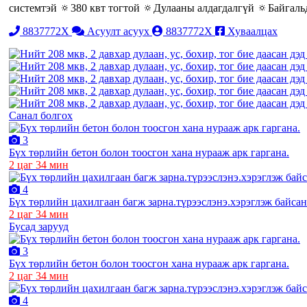
системтэй 🔅380 квт тогтой 🔅Дулааны алдагдалгүй 🔅Байгальд
8837772X
Асуулт асуух
8837772X
Хуваалцах
Санал болгох
3
Бүх төрлийн бетон болон тоосгон хана нурааж арк гаргана.
2 цаг 34 мин
4
Бүх төрлийн цахилгаан багж зарна.түрээслэнэ.хэрэглэж байсан
2 цаг 34 мин
Бусад зарууд
3
Бүх төрлийн бетон болон тоосгон хана нурааж арк гаргана.
2 цаг 34 мин
4