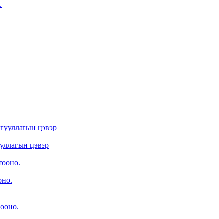
.
ууллагын цэвэр
оно.