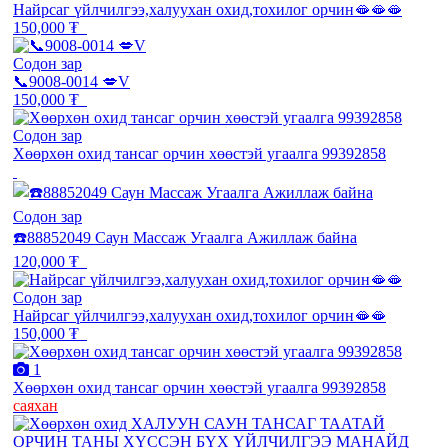
Найрсаг үйлчилгээ,халуухан охид,тохилог орчин🫦🫦🫦
150,000 ₮
Содон зар
📞9008-0014 💋V
150,000 ₮
Содон зар
Хөөрхөн охид тансаг орчин хөөстэй угаалга 99392858
Содон зар
☎️88852049 Саун Массаж Угаалга Ажиллаж байна
120,000 ₮
Содон зар
Найрсаг үйлчилгээ,халуухан охид,тохилог орчин🫦🫦
150,000 ₮
1
Хөөрхөн охид тансаг орчин хөөстэй угаалга 99392858
саяхан