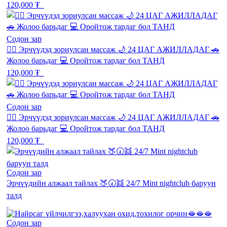
120,000 ₮
Содон зар
💆‍♂️ Эрчүүдэд зориулсан массаж 🌙 24 ЦАГ АЖИЛЛАДАГ 🚗
Жолоо барьдаг 💻 Оройтож тардаг бол ТАНД
120,000 ₮
Содон зар
💆‍♂️ Эрчүүдэд зориулсан массаж 🌙 24 ЦАГ АЖИЛЛАДАГ 🚗
Жолоо барьдаг 💻 Оройтож тардаг бол ТАНД
120,000 ₮
Содон зар
Эрчүүдийн алжаал тайлах 🍑🕢👯 24/7 Mint nightclub баруун
талд
Содон зар