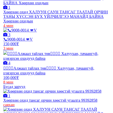
1
Хөөрхөн охид ХАЛУУН САУН ТАНСАГ ТААТАЙ ОРЧИН
ТАНЫ ХҮССЭН БҮХ ҮЙЛЧИЛГЭЭ МАНАЙД БАЙНА
Хөөрхөн охидын
4 мин
3
📞9008-0014 💋V
150,000₮
3 мин
4
❤️‍🔥❤️‍🔥Алжаал тайлах төв❤️‍🔥❤️‍🔥 Халуухан, тачаангуй,
цэвэрхэн охидууд байна
100,000₮
8 мин
Бусад зарууд
1
Хөөрхөн охид тансаг орчин хөөстэй угаалга 99392858
саяхан