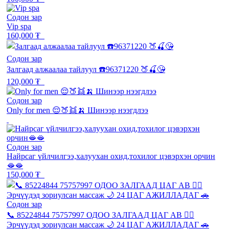
Содон зар
Vip spa
160,000 ₮
Содон зар
Залгаад алжаалаа тайлуул ☎️96371220 🍑🍒😘
120,000 ₮
Содон зар
Only for men 😌🍑👯🍌 Шинээр нээгдлээ
Содон зар
Найрсаг үйлчилгээ,халуухан охид,тохилог цэвэрхэн орчин
🫦🫦
150,000 ₮
Содон зар
📞 85224844 75757997 ОДОО ЗАЛГААД ЦАГ АВ 💆‍♂️
Эрчүүдэд зориулсан массаж 🌙 24 ЦАГ АЖИЛЛАДАГ 🚗