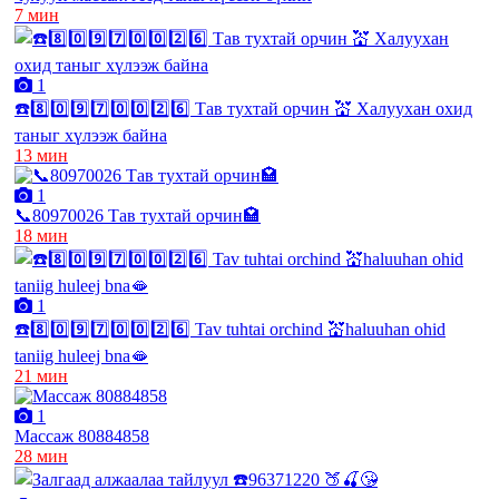
7 мин
1
☎️8️⃣0️⃣9️⃣7️⃣0️⃣0️⃣2️⃣6️⃣ Тав тухтай орчин 💒 Халуухан охид
таныг хүлээж байна
13 мин
1
📞80970026 Тав тухтай орчин🏩
18 мин
1
☎️8️⃣0️⃣9️⃣7️⃣0️⃣0️⃣2️⃣6️⃣ Tav tuhtai orchind 💒haluuhan ohid
taniig huleej bna🫦
21 мин
1
Массаж 80884858
28 мин