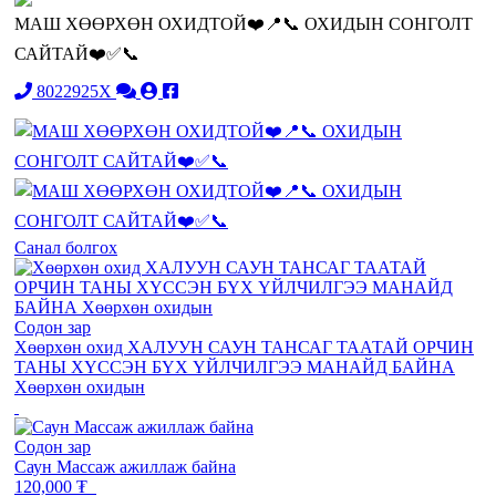
МАШ ХӨӨРХӨН ОХИДТОЙ❤️📍📞 ОХИДЫН СОНГОЛТ
САЙТАЙ❤️✅📞
8022925X
Санал болгох
Содон зар
Хөөрхөн охид ХАЛУУН САУН ТАНСАГ ТААТАЙ ОРЧИН
ТАНЫ ХҮССЭН БҮХ ҮЙЛЧИЛГЭЭ МАНАЙД БАЙНА
Хөөрхөн охидын
Содон зар
Саун Массаж ажиллаж байна
120,000 ₮