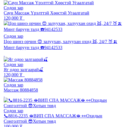
Содон зар
Саун Массаж Үрэлттэй Хөөстэй Угаалгатай
120,000 ₮
Содон зар
Цоо шинэ орчин 😍 залуухан, халуухан охид 👯, 24/7 🍑🍌
Минт баруун талд ☎️94142533
Содон зар
Яг одоо залгаарай🍒
120,000 ₮
Содон зар
Массаж 80884858
Содон зар
📞8816-2235 🫦ВИП СПА МАССАЖ🫦 👀Охидын
Сонголттой 😎Хотын төвд
100,000 ₮