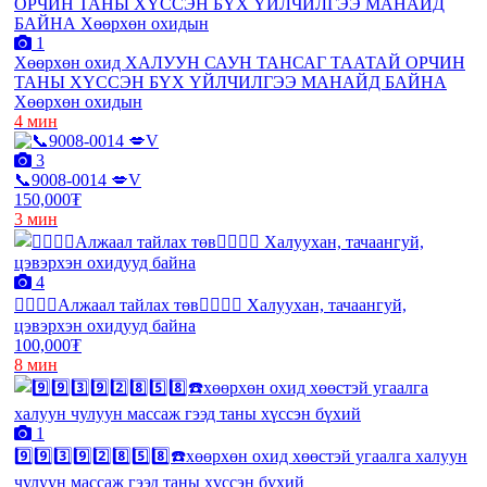
1
Хөөрхөн охид ХАЛУУН САУН ТАНСАГ ТААТАЙ ОРЧИН
ТАНЫ ХҮССЭН БҮХ ҮЙЛЧИЛГЭЭ МАНАЙД БАЙНА
Хөөрхөн охидын
4 мин
3
📞9008-0014 💋V
150,000₮
3 мин
4
❤️‍🔥❤️‍🔥Алжаал тайлах төв❤️‍🔥❤️‍🔥 Халуухан, тачаангуй,
цэвэрхэн охидууд байна
100,000₮
8 мин
1
9️⃣9️⃣3️⃣9️⃣2️⃣8️⃣5️⃣8️⃣☎️хөөрхөн охид хөөстэй угаалга халуун
чулуун массаж гээд таны хүссэн бүхий