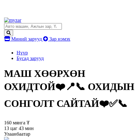
Миний зарууд
Зар нэмэх
Нүүр
Бусад зарууд
МАШ ХӨӨРХӨН
ОХИДТОЙ❤️📍📞 ОХИДЫН
СОНГОЛТ САЙТАЙ❤️✅📞
160 мянга ₮
13 цаг 43 мин
Улаанбаатар