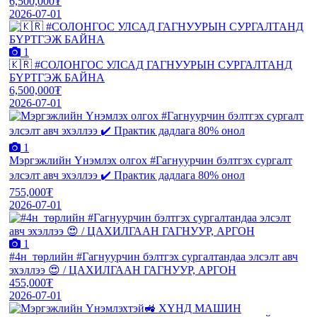
6,500,000₮
2026-07-01
1
🇰🇷 #СОЛОНГОС УЛСАД ГАГНУУРЫН СУРГАЛТАНД
БҮРТГЭЖ БАЙНА
6,500,000₮
2026-07-01
1
Мэргэжлийн Үнэмлэх олгох #Гагнуурчин бэлтгэх сургалт
элсэлт авч эхэллээ ✔️ Практик дадлага 80% онол
755,000₮
2026-07-01
1
#4н_төрлийн #Гагнуурчин бэлтгэх сургалтандаа элсэлт авч
эхэллээ 😍 / ЦАХИЛГААН ГАГНУУР, АРГОН
455,000₮
2026-07-01