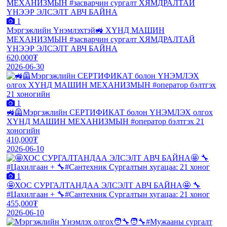
1
Мэргэжлийн Үнэмлэхтэй🚜 ХҮНД МАШИН
МЕХАНИЗМЫН #засварчин сургалт ХЯМДРАЛТАЙ
ҮНЭЭР ЭЛСЭЛТ АВЧ БАЙНА
620,000₮
2026-06-30
1
🚜🦺Мэргэжлийн СЕРТИФИКАТ болон ҮНЭМЛЭХ олгох
ХҮНД МАШИН МЕХАНИЗМЫН #оператор бэлтгэх 21
хоногийн
410,000₮
2026-06-10
1
🤩ХОС СУРГАЛТАНДАА ЭЛСЭЛТ АВЧ БАЙНА🤩 🔧
#Цахилгаан + 🔧#Сантехник Сургалтын хугацаа: 21 хоног
455,000₮
2026-06-10