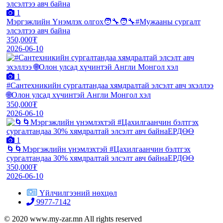
1
Мэргэжлийн Үнэмлэх олгох🧑‍🔧🧑‍🔧#Мужааны сургалт
элсэлтээ авч байна
350,000₮
2026-06-10
1
#Сантехникийн сургалтандаа хямдралтай элсэлт авч эхэллээ
🌐Олон улсад хүчинтэй Англи Монгол хэл
350,000₮
2026-06-10
1
🌀🌀Мэргэжлийн үнэмлэхтэй #Цахилгаанчин бэлтгэх
сургалтандаа 30% хямдралтай элсэлт авч байнаЕРДӨӨ
350,000₮
2026-06-10
Үйлчилгээний нөхцөл
9977-7142
© 2020 www.my-zar.mn All rights reserved