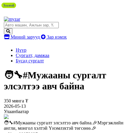
Зээлтэй
Зээлтэй
Зээлтэй
Зээлтэй
Миний зарууд
Зар нэмэх
Нүүр
Сургалт, дамжаа
Бусад сургалт
🧑‍🔧#Мужааны сургалт
элсэлтээ авч байна
350 мянга ₮
2026-05-13
Улаанбаатар
🧑‍🔧#Мужааны сургалт элсэлтээ авч байна.🎉Мэргэжлийн
англи, монгол хэлтэй Үнэмлэхтэй төгсөнө.🎉