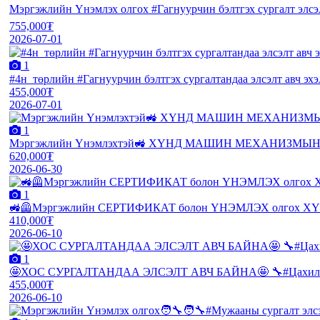
Мэргэжлийн Үнэмлэх олгох #Гагнуурчин бэлтгэх сургалт элсэл
755,000₮
2026-07-01
1
#4н_төрлийн #Гагнуурчин бэлтгэх сургалтандаа элсэлт авч
455,000₮
2026-07-01
1
Мэргэжлийн Үнэмлэхтэй🚜 ХҮНД МАШИН МЕХАНИЗМЫН 
620,000₮
2026-06-30
1
🚜🦺Мэргэжлийн СЕРТИФИКАТ болон ҮНЭМЛЭХ олгох ХҮ
410,000₮
2026-06-10
1
🤩ХОС СУРГАЛТАНДАА ЭЛСЭЛТ АВЧ БАЙНА🤩 🔧#Цахилгаан 
455,000₮
2026-06-10