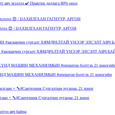
т авч эхэллээ ✔️ Практик дадлага 80% онол
 эхэллээ 😍 / ЦАХИЛГААН ГАГНУУР, АРГОН
#засварчин сургалт ХЯМДРАЛТАЙ ҮНЭЭР ЭЛСЭЛТ АВЧ Б
НД МАШИН МЕХАНИЗМЫН #оператор бэлтгэх 21 хоногийн
+ 🔧#Сантехник Сургалтын хугацаа: 21 хоног