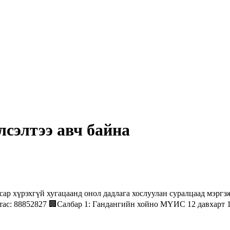
лсэлтээ авч байна
 сар хүрэхгүй хугацаанд онол дадлага хослуулан суралцаад мэрг
тас: 88852827 🏢Салбар 1: Гандангийн хойно МҮИС 12 давхарт 1