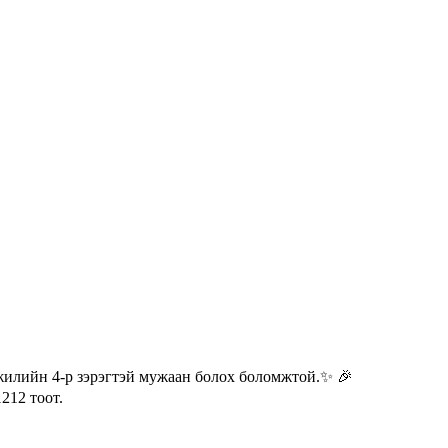
эжилийн 4-р зэрэгтэй мужаан болох боломжтой.✨ 🎉
212 тоот.