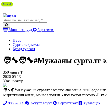
Зээлтэй
Зээлтэй
Зээлтэй
Зээлтэй
Миний зарууд
Зар нэмэх
Нүүр
Сургалт, дамжаа
Бусад сургалт
🧑‍🔧🧑‍🔧#Мужааны сургалт э
350 мянга ₮
2026-05-13
Улаанбаатар
🧑‍🔧🧑‍🔧#Мужааны сургалт элсэлтээ авч байна. ✨✨Ердөө нэг
Мэргэжлийн англи, монгол хэлтэй Үнэмлэхтэй төгсөнө.🎉 ☎️У
8885282X
Асуулт асуух
Сертификат
Хуваалцах