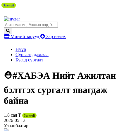
Зээлтэй
Зээлтэй
Зээлтэй
Зээлтэй
Миний зарууд
Зар нэмэх
Нүүр
Сургалт, дамжаа
Бусад сургалт
⛑#ХАБЭА Нийт Ажилтан
бэлтгэх сургалт явагдаж
байна
1.8 сая ₮
Зээлтэй
2026-05-13
Улаанбаатар