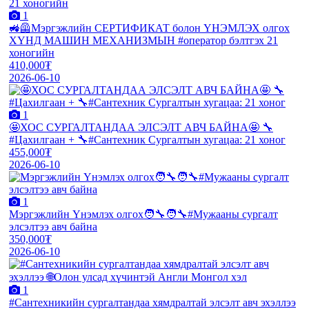
1
🚜🦺Мэргэжлийн СЕРТИФИКАТ болон ҮНЭМЛЭХ олгох
ХҮНД МАШИН МЕХАНИЗМЫН #оператор бэлтгэх 21
хоногийн
410,000₮
2026-06-10
1
🤩ХОС СУРГАЛТАНДАА ЭЛСЭЛТ АВЧ БАЙНА🤩 🔧
#Цахилгаан + 🔧#Сантехник Сургалтын хугацаа: 21 хоног
455,000₮
2026-06-10
1
Мэргэжлийн Үнэмлэх олгох🧑‍🔧🧑‍🔧#Мужааны сургалт
элсэлтээ авч байна
350,000₮
2026-06-10
1
#Сантехникийн сургалтандаа хямдралтай элсэлт авч эхэллээ