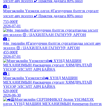
1
Мэргэжлийн Үнэмлэх олгох #Гагнуурчин бэлтгэх сургалт
элсэлт авч эхэллээ ✔️ Практик дадлага 80% онол
755,000₮
2026-07-01
1
#4н_төрлийн #Гагнуурчин бэлтгэх сургалтандаа элсэлт авч
эхэллээ 😍 / ЦАХИЛГААН ГАГНУУР, АРГОН
455,000₮
2026-07-01
1
Мэргэжлийн Үнэмлэхтэй🚜 ХҮНД МАШИН
МЕХАНИЗМЫН #засварчин сургалт ХЯМДРАЛТАЙ
ҮНЭЭР ЭЛСЭЛТ АВЧ БАЙНА
620,000₮
2026-06-30