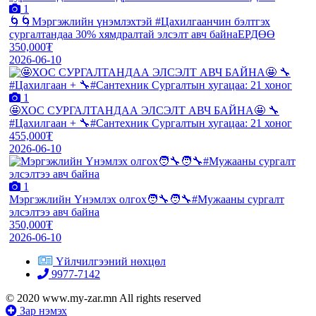
1
🌀🌀Мэргэжлийн үнэмлэхтэй #Цахилгаанчин бэлтгэх
сургалтандаа 30% хямдралтай элсэлт авч байнаЕРДӨӨ
350,000₮
2026-06-10
1
🤩ХОС СУРГАЛТАНДАА ЭЛСЭЛТ АВЧ БАЙНА🤩 🔧
#Цахилгаан + 🔧#Сантехник Сургалтын хугацаа: 21 хоног
455,000₮
2026-06-10
1
Мэргэжлийн Үнэмлэх олгох🧑‍🔧🧑‍🔧#Мужааны сургалт
элсэлтээ авч байна
350,000₮
2026-06-10
Үйлчилгээний нөхцөл
9977-7142
© 2020 www.my-zar.mn All rights reserved
Зар нэмэх