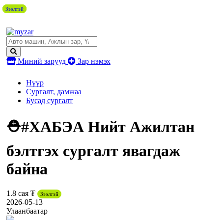
Зээлтэй
Зээлтэй
Зээлтэй
Зээлтэй
Миний зарууд
Зар нэмэх
Нүүр
Сургалт, дамжаа
Бусад сургалт
⛑#ХАБЭА Нийт Ажилтан
бэлтгэх сургалт явагдаж
байна
1.8 сая ₮
Зээлтэй
2026-05-13
Улаанбаатар