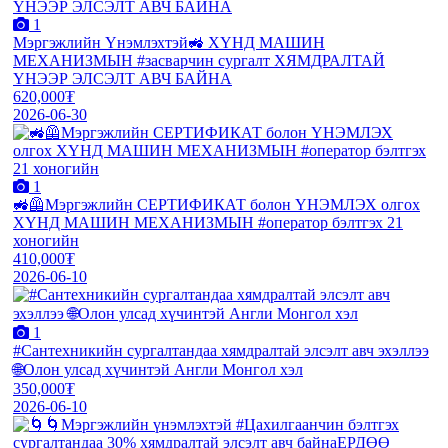
1
Мэргэжлийн Үнэмлэхтэй🚜 ХҮНД МАШИН
МЕХАНИЗМЫН #засварчин сургалт ХЯМДРАЛТАЙ
ҮНЭЭР ЭЛСЭЛТ АВЧ БАЙНА
620,000₮
2026-06-30
1
🚜🦺Мэргэжлийн СЕРТИФИКАТ болон ҮНЭМЛЭХ олгох
ХҮНД МАШИН МЕХАНИЗМЫН #оператор бэлтгэх 21
хоногийн
410,000₮
2026-06-10
1
#Сантехникийн сургалтандаа хямдралтай элсэлт авч эхэллээ
🌐Олон улсад хүчинтэй Англи Монгол хэл
350,000₮
2026-06-10