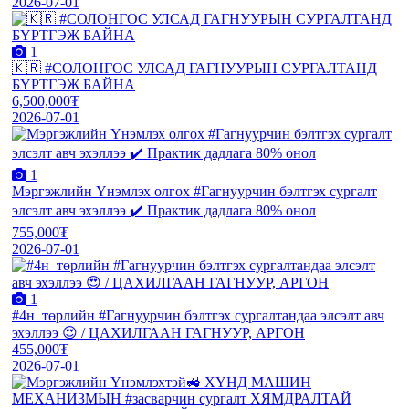
2026-07-01
1
🇰🇷 #СОЛОНГОС УЛСАД ГАГНУУРЫН СУРГАЛТАНД
БҮРТГЭЖ БАЙНА
6,500,000₮
2026-07-01
1
Мэргэжлийн Үнэмлэх олгох #Гагнуурчин бэлтгэх сургалт
элсэлт авч эхэллээ ✔️ Практик дадлага 80% онол
755,000₮
2026-07-01
1
#4н_төрлийн #Гагнуурчин бэлтгэх сургалтандаа элсэлт авч
эхэллээ 😍 / ЦАХИЛГААН ГАГНУУР, АРГОН
455,000₮
2026-07-01