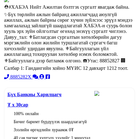
⛑#ХАБЭА Нийт Ажилтан бэлтгэх сургалт явагдаж байна.
✨Бүх төрлийн ажлын байранд ажиллагчдад аюулгүй
ажиллах, ажлын байрны сөрөг хүчин зүйлсээс эрүүл мэндээ
хамгаалахад зайлшгүй шаардлагатай ХАБЭА-н суурь болон
хууль эрх зүйн ойлголтыг өгөхөд энэхүү сургалт чиглэнэ.
Давуу_тал: ⚜️Батлагдсан сургалтын хөтөлбөрийн дагуу
мэргэжлийн олон жилийн туршлагатай сургагч багш
хичээлийг удирдан явуулна. ⚜️Байгууллагын үйл
ажиллагаанд тохируулан хөтөлбөр нэмэх боломжтой.
⚜️Байгууллага дээр батламж олгоно. ☎️Утас: 88852827 🏢
Салбар 1: Гандангийн хойно МҮИС 12 давхарт 1212 тоот.
8885282X
Бүх Банкны Харилцагч
₮ x
30
сар
100% онлайн
Бичиг баримт бүрдүүлэх шаардлагагүй
Зээлийн өргөдлийн хураамж 0₮
40 сая төгрөг хүртэлх зээлийг 1 минутад