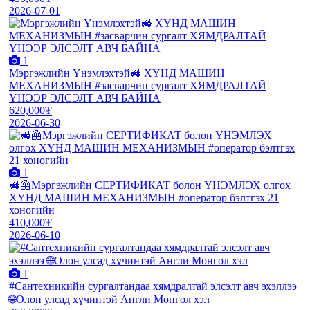
2026-07-01
1
Мэргэжлийн Үнэмлэхтэй🚜 ХҮНД МАШИН
МЕХАНИЗМЫН #засварчин сургалт ХЯМДРАЛТАЙ
ҮНЭЭР ЭЛСЭЛТ АВЧ БАЙНА
620,000₮
2026-06-30
1
🚜🦺Мэргэжлийн СЕРТИФИКАТ болон ҮНЭМЛЭХ олгох
ХҮНД МАШИН МЕХАНИЗМЫН #оператор бэлтгэх 21
хоногийн
410,000₮
2026-06-10
1
#Сантехникийн сургалтандаа хямдралтай элсэлт авч эхэллээ
🌐Олон улсад хүчинтэй Англи Монгол хэл