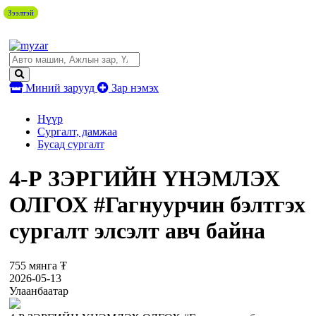
Зээлтэй
Зээлтэй
Зээлтэй
Зээлтэй
Миний зарууд
Зар нэмэх
Нүүр
Сургалт, дамжаа
Бусад сургалт
4-Р ЗЭРГИЙН ҮНЭМЛЭХ
ОЛГОХ #Гагнуурчин бэлтгэх
сургалт элсэлт авч байна
755 мянга ₮
2026-05-13
Улаанбаатар