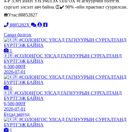
4-Р ЗЭРГИЙН ҮНЭМЛЭХ ОЛГОХ #Гагнуурчин бэлтгэх
сургалт элсэлт авч байна.👏✔️ 90% -ийн практикт суурилсан.
☎️Утас:88852827
8885282X
Санал болгох
1
🇰🇷 #СОЛОНГОС УЛСАД ГАГНУУРЫН СУРГАЛТАНД
БҮРТГЭЖ БАЙНА
6,500,000₮
2026-07-01
1
🇰🇷 #СОЛОНГОС УЛСАД ГАГНУУРЫН СУРГАЛТАНД
БҮРТГЭЖ БАЙНА
6,500,000₮
2026-07-01
Бусад зарууд
1