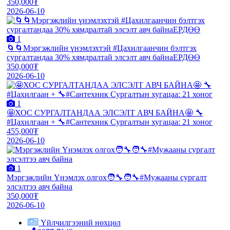
350,000₮
2026-06-10
1
🌀🌀Мэргэжлийн үнэмлэхтэй #Цахилгаанчин бэлтгэх
сургалтандаа 30% хямдралтай элсэлт авч байнаЕРДӨӨ
350,000₮
2026-06-10
1
🤩ХОС СУРГАЛТАНДАА ЭЛСЭЛТ АВЧ БАЙНА🤩 🔧
#Цахилгаан + 🔧#Сантехник Сургалтын хугацаа: 21 хоног
455,000₮
2026-06-10
1
Мэргэжлийн Үнэмлэх олгох🧑‍🔧🧑‍🔧#Мужааны сургалт
элсэлтээ авч байна
350,000₮
2026-06-10
Үйлчилгээний нөхцөл