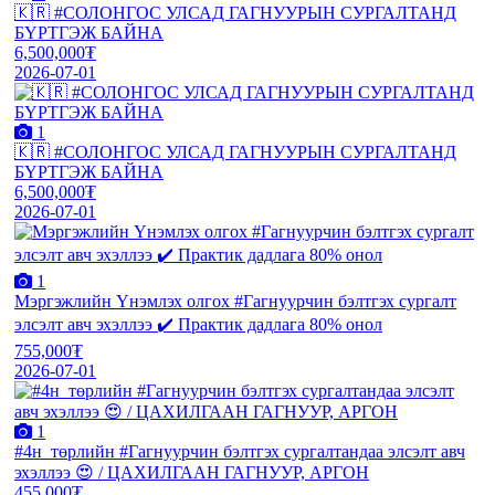
🇰🇷 #СОЛОНГОС УЛСАД ГАГНУУРЫН СУРГАЛТАНД
БҮРТГЭЖ БАЙНА
6,500,000₮
2026-07-01
1
🇰🇷 #СОЛОНГОС УЛСАД ГАГНУУРЫН СУРГАЛТАНД
БҮРТГЭЖ БАЙНА
6,500,000₮
2026-07-01
1
Мэргэжлийн Үнэмлэх олгох #Гагнуурчин бэлтгэх сургалт
элсэлт авч эхэллээ ✔️ Практик дадлага 80% онол
755,000₮
2026-07-01
1
#4н_төрлийн #Гагнуурчин бэлтгэх сургалтандаа элсэлт авч
эхэллээ 😍 / ЦАХИЛГААН ГАГНУУР, АРГОН
455,000₮