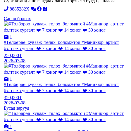
Сургалтанд ашиглагдлах багаж хэрэгсэл бүгд цаанаасаа
8885282X
Санал болгох
1
#Төлбөрөө_хувааж_төлөх_боломжтой #Маникюр_артист
бэлтгэх сургалт ❤️ 7 хоног ❤️ 14 хоног ❤️ 30 хоног
250,000₮
2026-07-08
1
#Төлбөрөө_хувааж_төлөх_боломжтой #Маникюр_артист
бэлтгэх сургалт ❤️ 7 хоног ❤️ 14 хоног ❤️ 30 хоног
350,000₮
2026-07-08
Бусад зарууд
1