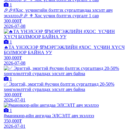
1
🎉🎉#Хос_үсчингийн бэлтгэх сургалтандаа элсэлт авч
эхэллээ🎉🎉 ⚜️ Хос үсчин бэлтгэх сургалт 1 сар
300,000₮
2026-07-08
1
🔥ТА ҮНЭХЭЭР 💯МЭРГЭЖЛИЙН #ХОС_ҮСЧИН ХҮСЧ
БОЛМООР БАЙНА УУ
300,000₮
2026-07-08
1
✅ Эрэгтэй, эмэгтэй #үсчин бэлтгэх сургалтанд 20-50%
хөнгөлөлттэй суралцах элсэлт авч байна
300,000₮
2026-07-01
1
#маникюр-ийн ангидаа ЭЛСЭЛТ авч эхэллээ
350,000₮
2026-07-01