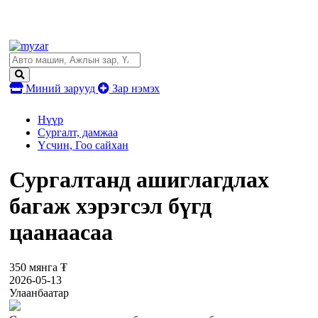
Миний зарууд
Зар нэмэх
Нүүр
Сургалт, дамжаа
Үсчин, Гоо сайхан
Сургалтанд ашиглагдлах
багаж хэрэгсэл бүгд
цаанаасаа
350 мянга ₮
2026-05-13
Улаанбаатар