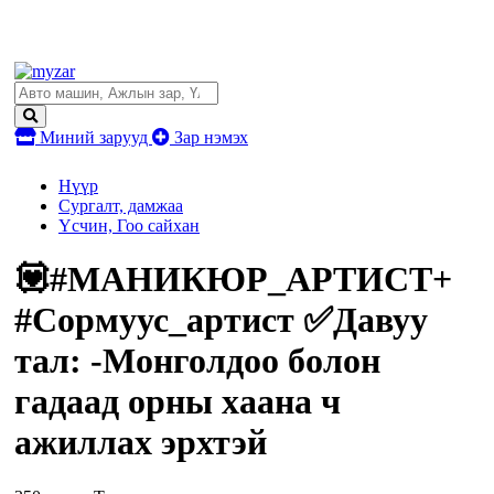
Миний зарууд
Зар нэмэх
Нүүр
Сургалт, дамжаа
Үсчин, Гоо сайхан
💟#МАНИКЮР_АРТИСТ+
#Сормуус_артист ✅Давуу
тал: -Монголдоо болон
гадаад орны хаана ч
ажиллах эрхтэй