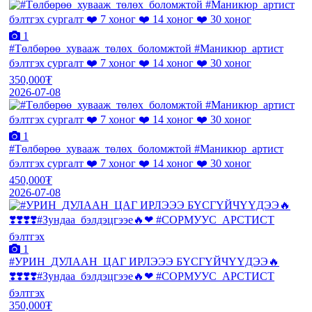
1
#Төлбөрөө_хувааж_төлөх_боломжтой #Маникюр_артист
бэлтгэх сургалт ❤️ 7 хоног ❤️ 14 хоног ❤️ 30 хоног
350,000₮
2026-07-08
1
#Төлбөрөө_хувааж_төлөх_боломжтой #Маникюр_артист
бэлтгэх сургалт ❤️ 7 хоног ❤️ 14 хоног ❤️ 30 хоног
450,000₮
2026-07-08
1
#УРИН_ДУЛААН_ЦАГ ИРЛЭЭЭ БҮСГҮЙЧҮҮДЭЭ🔥
❣️❣️❣️❣️#Зундаа_бэлдэцгээе🔥❤ #СОРМУУС_АРСТИСТ
бэлтгэх
350,000₮