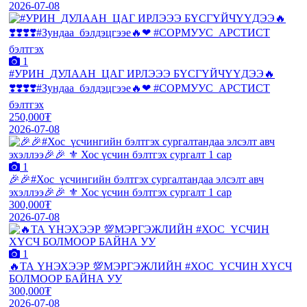
2026-07-08
1
#УРИН_ДУЛААН_ЦАГ ИРЛЭЭЭ БҮСГҮЙЧҮҮДЭЭ🔥
❣️❣️❣️❣️#Зундаа_бэлдэцгээе🔥❤ #СОРМУУС_АРСТИСТ
бэлтгэх
250,000₮
2026-07-08
1
🎉🎉#Хос_үсчингийн бэлтгэх сургалтандаа элсэлт авч
эхэллээ🎉🎉 ⚜️ Хос үсчин бэлтгэх сургалт 1 сар
300,000₮
2026-07-08
1
🔥ТА ҮНЭХЭЭР 💯МЭРГЭЖЛИЙН #ХОС_ҮСЧИН ХҮСЧ
БОЛМООР БАЙНА УУ
300,000₮
2026-07-08