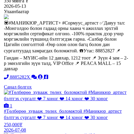
350 мянга ₮
2026-05-13
Улаанбаатар
💟#МАНИКЮР_АРТИСТ+ #Сормуус_артист ✅Давуу тал:
-Монголдоо болон гадаад орны хаана ч ажиллах эрхтэй
мэргэжлийн сертификат олгоно. -100% практик дээр учир
мэргэжлийн түвшинд бэлтгэгдэж гарна. -Салбар болон
Цагийн сонголттой -Өөр олон олон багц болон дан
сургалтуудад хамрагдах боломжтой. ☎️Утас: 88852827 📌
Гандан – МҮИС-ийн 12 давхар, 1212 тоот 📌 Зүүн 4 зам – 2-
р эмнэлгийн зүүн талд, VIP Office 📌 PEACA MALL – 15
давхар
8885282X
Санал болгох
1
#Төлбөрөө_хувааж_төлөх_боломжтой #Маникюр_артист
бэлтгэх сургалт ❤️ 7 хоног ❤️ 14 хоног ❤️ 30 хоног
250,000₮
2026-07-08