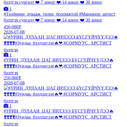
1
#Төлбөрөө_хувааж_төлөх_боломжтой #Маникюр_артист
бэлтгэх сургалт ❤️ 7 хоног ❤️ 14 хоног ❤️ 30 хоног
450,000₮
2026-07-08
1
#УРИН_ДУЛААН_ЦАГ ИРЛЭЭЭ БҮСГҮЙЧҮҮДЭЭ🔥
❣️❣️❣️❣️#Зундаа_бэлдэцгээе🔥❤ #СОРМУУС_АРСТИСТ
бэлтгэх
250,000₮
2026-07-08
1
#УРИН_ДУЛААН_ЦАГ ИРЛЭЭЭ БҮСГҮЙЧҮҮДЭЭ🔥
❣️❣️❣️❣️#Зундаа_бэлдэцгээе🔥❤ #СОРМУУС_АРСТИСТ
бэлтгэх