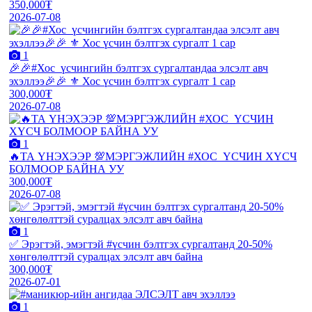
350,000₮
2026-07-08
1
🎉🎉#Хос_үсчингийн бэлтгэх сургалтандаа элсэлт авч
эхэллээ🎉🎉 ⚜️ Хос үсчин бэлтгэх сургалт 1 сар
300,000₮
2026-07-08
1
🔥ТА ҮНЭХЭЭР 💯МЭРГЭЖЛИЙН #ХОС_ҮСЧИН ХҮСЧ
БОЛМООР БАЙНА УУ
300,000₮
2026-07-08
1
✅ Эрэгтэй, эмэгтэй #үсчин бэлтгэх сургалтанд 20-50%
хөнгөлөлттэй суралцах элсэлт авч байна
300,000₮
2026-07-01
1