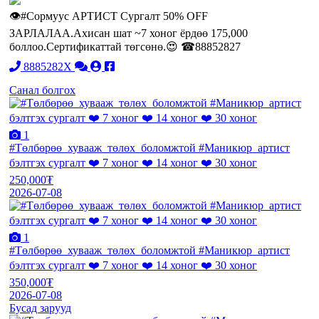
👁️#Сормуус АРТИСТ Сургалт 50% OFF
ЗАРЛАЛАА.Ахисан шат ~7 хоног ёрдөө 175,000
боллоо.Сертификаттай төгсөнө.😍 ☎88852827
8885282X
Санал болгох
1
#Төлбөрөө_хувааж_төлөх_боломжтой #Маникюр_артист
бэлтгэх сургалт ❤️ 7 хоног ❤️ 14 хоног ❤️ 30 хоног
250,000₮
2026-07-08
1
#Төлбөрөө_хувааж_төлөх_боломжтой #Маникюр_артист
бэлтгэх сургалт ❤️ 7 хоног ❤️ 14 хоног ❤️ 30 хоног
350,000₮
2026-07-08
Бусад зарууд